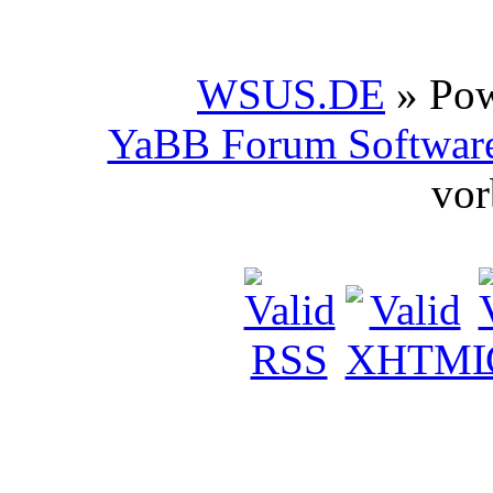
WSUS.DE
» Po
YaBB Forum Softwar
vor