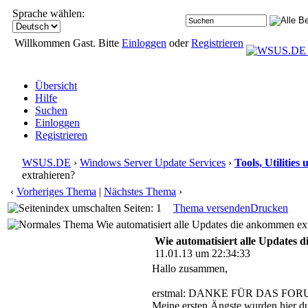
Sprache wählen:
Willkommen Gast. Bitte
Einloggen
oder
Registrieren
Übersicht
Hilfe
Suchen
Einloggen
Registrieren
WSUS.DE
›
Windows Server Update Services
›
Tools, Utilitie
extrahieren?
‹
Vorheriges Thema
|
Nächstes Thema
›
Seiten: 1
Thema versenden
Drucken
Wie automatisiert alle Updates die ankommen ex
Wie automatisiert alle Updates 
11.01.13 um 22:34:33
Hallo zusammen,
erstmal: DANKE FÜR DAS FOR
Meine ersten Ängste wurden hier du