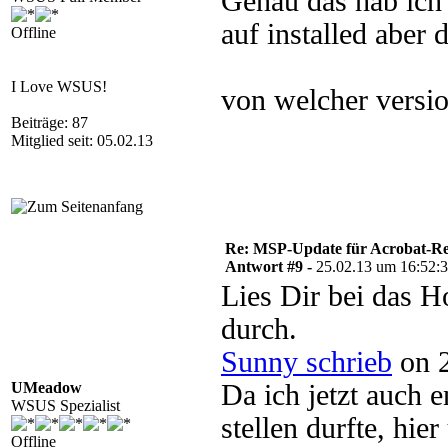
Genau das hab ich
auf installed aber 
Offline
I Love WSUS!
von welcher versi
Beiträge: 87
Mitglied seit: 05.02.13
Re: MSP-Update für Acrobat-R
Antwort #9 -
25.02.13 um 16:52:
Lies Dir bei das
durch.
Sunny schrieb
on 2
UMeadow
Da ich jetzt auch 
WSUS Spezialist
stellen durfte, hi
Offline