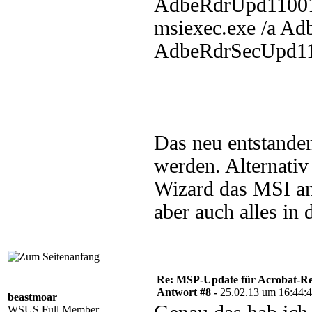
AdbeRdrUpd1100
msiexec.exe /a A
AdbeRdrSecUpd1
Das neu entstande
werden. Alternativ
Wizard das MSI an
aber auch alles in
Re: MSP-Update für Acrobat-R
Antwort #8 -
25.02.13 um 16:44:
beastmoar
WSUS Full Member