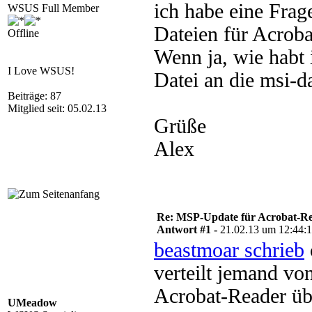
ich habe eine Fra
WSUS Full Member
Dateien für Acrob
Offline
Wenn ja, wie habt 
I Love WSUS!
Datei an die msi-da
Beiträge: 87
Mitglied seit: 05.02.13
Grüße
Alex
Re: MSP-Update für Acrobat-R
Antwort #1 -
21.02.13 um 12:44:
beastmoar schrieb
verteilt jemand v
Acrobat-Reader üb
UMeadow