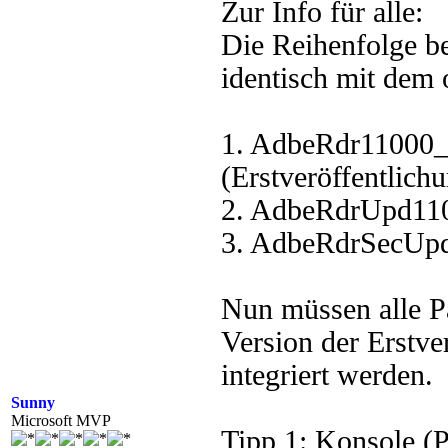
Zur Info für alle:
Die Reihenfolge be
identisch mit dem
1. AdbeRdr11000_
(Erstveröffentlich
2. AdbeRdrUpd110
3. AdbeRdrSecUpd
Nun müssen alle
Version der Erstve
integriert werden.
Sunny
Microsoft MVP
Tipp 1: Konsole (