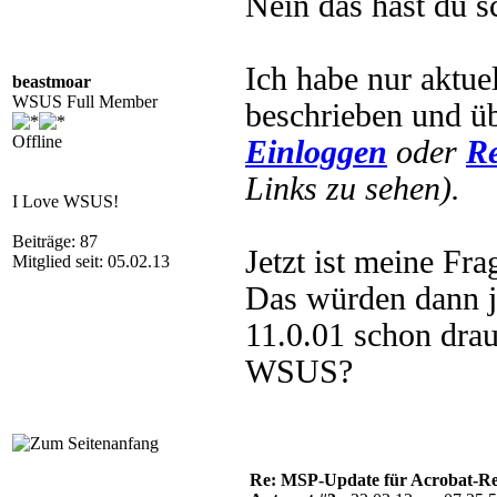
Nein das hast du s
Ich habe nur aktue
beastmoar
WSUS Full Member
beschrieben und 
Offline
Einloggen
oder
Re
Links zu sehen).
I Love WSUS!
Beiträge: 87
Jetzt ist meine Fr
Mitglied seit: 05.02.13
Das würden dann 
11.0.01 schon drau
WSUS?
Re: MSP-Update für Acrobat-R