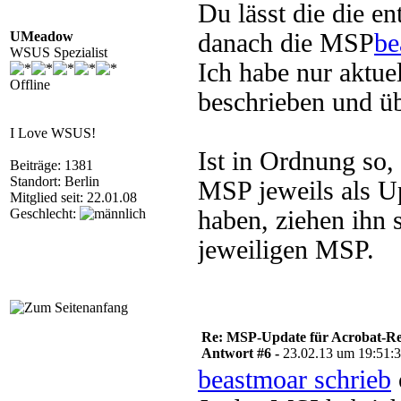
Du lässt die die 
UMeadow
danach die MSP
be
WSUS Spezialist
Ich habe nur aktue
Offline
beschrieben und ü
I Love WSUS!
Ist in Ordnung so, 
Beiträge: 1381
Standort: Berlin
MSP jeweils als Up
Mitglied seit: 22.01.08
Geschlecht:
haben, ziehen ihn 
jeweiligen MSP.
Re: MSP-Update für Acrobat-R
Antwort #6 -
23.02.13 um 19:51:
beastmoar schrieb