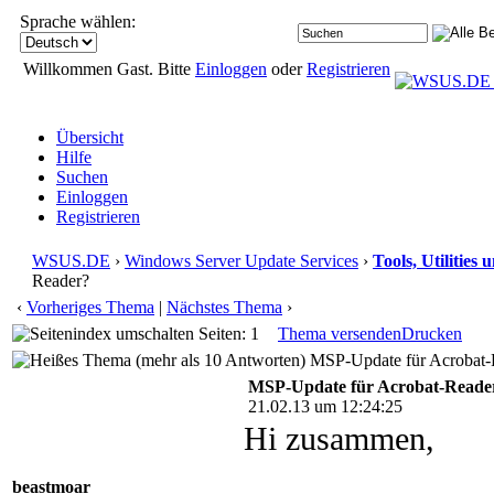
Sprache wählen:
Willkommen Gast. Bitte
Einloggen
oder
Registrieren
Übersicht
Hilfe
Suchen
Einloggen
Registrieren
WSUS.DE
›
Windows Server Update Services
›
Tools, Utilities
Reader?
‹
Vorheriges Thema
|
Nächstes Thema
›
Seiten: 1
Thema versenden
Drucken
MSP-Update für Acrobat-R
MSP-Update für Acrobat-Reade
21.02.13 um 12:24:25
Hi zusammen,
beastmoar