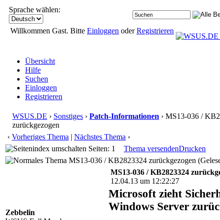
Sprache wählen:
Willkommen Gast. Bitte
Einloggen
oder
Registrieren
Übersicht
Hilfe
Suchen
Einloggen
Registrieren
WSUS.DE
›
Sonstiges
›
Patch-Informationen
› MS13-036 / KB
zurückgezogen
‹
Vorheriges Thema
|
Nächstes Thema
›
Seiten: 1
Thema versenden
Drucken
MS13-036 / KB2823324 zurückgezogen (Gelese
MS13-036 / KB2823324 zurückg
12.04.13 um 12:22:27
Microsoft zieht Siche
Windows Server zurü
Zebbelin