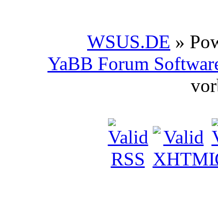
WSUS.DE
» Po
YaBB Forum Softwar
vor