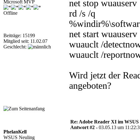
net stop wuauserv
Microsoft MVP
rd /s /q
Offline
%windir%\software
net start wuauserv
Beiträge: 15199
Mitglied seit: 11.02.07
wuauclt /detectno
Geschlecht:
wuauclt /reportno
Wird jetzt der Re
angeboten?
Re: Adobe Reader XI im WSUS 
Antwort #2 -
03.05.13 um 11:22:
PhelanKell
WSUS Neuling