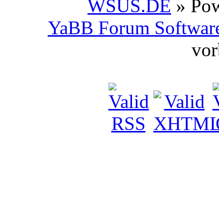
WSUS.DE
» Po
YaBB Forum Softwar
vor