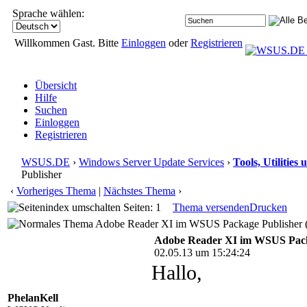
Sprache wählen:
Willkommen Gast. Bitte
Einloggen
oder
Registrieren
Übersicht
Hilfe
Suchen
Einloggen
Registrieren
WSUS.DE
›
Windows Server Update Services
›
Tools, Utilitie
Publisher
‹
Vorheriges Thema
|
Nächstes Thema
›
Seiten: 1
Thema versenden
Drucken
Adobe Reader XI im WSUS Package Publisher (
Adobe Reader XI im WSUS Pack
02.05.13 um 15:24:24
Hallo,
PhelanKell