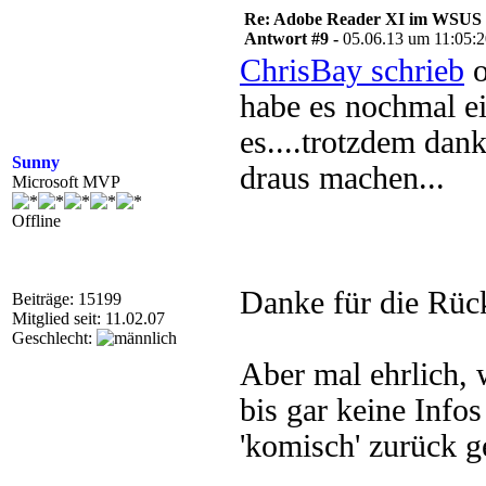
Re: Adobe Reader XI im WSUS 
Antwort #9 -
05.06.13 um 11:05:
ChrisBay schrieb
o
habe es nochmal e
es....trotzdem dank
Sunny
draus machen...
Microsoft MVP
Offline
Danke für die Rü
Beiträge: 15199
Mitglied seit: 11.02.07
Geschlecht:
Aber mal ehrlich, 
bis gar keine Info
'komisch' zurück g