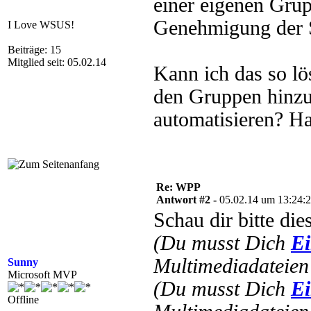
einer eigenen Gru
Genehmigung der So
I Love WSUS!
Beiträge: 15
Mitglied seit: 05.02.14
Kann ich das so lö
den Gruppen hinzu
automatisieren? Ha
Re: WPP
Antwort #2 -
05.02.14 um 13:24:
Schau dir bitte di
(Du musst Dich
Ei
Multimediadateien 
Sunny
Microsoft MVP
(Du musst Dich
Ei
Offline