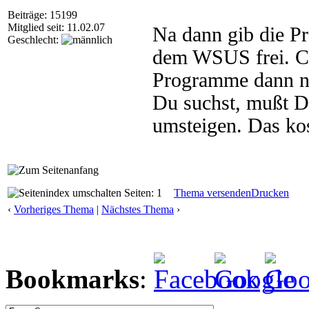
Beiträge: 15199
Mitglied seit: 11.02.07
Na dann gib die P
Geschlecht:
dem WSUS frei. Cl
Programme dann ni
Du suchst, mußt Du
umsteigen. Das kos
Seiten: 1
Thema versenden
Drucken
‹
Vorheriges Thema
|
Nächstes Thema
›
Bookmarks
: