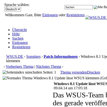
Sprache wählen:
Willkommen Gast. Bitte
Einloggen
oder
Registrieren
Übersicht
Hilfe
Suchen
Einloggen
Registrieren
WSUS.DE
›
Sonstiges
›
Patch-Informationen
› Windows 8.1 Up
klemmen
‹
Vorheriges Thema
|
Nächstes Thema
›
Seiten: 1
Thema versenden
Drucken
Windows 8.1 Update lässt WSUS klemmen (Gele
Windows 8.1 Update lässt WSU
09.04.14 um 17:05:18
Das WSUS-Team be
des gerade veröff