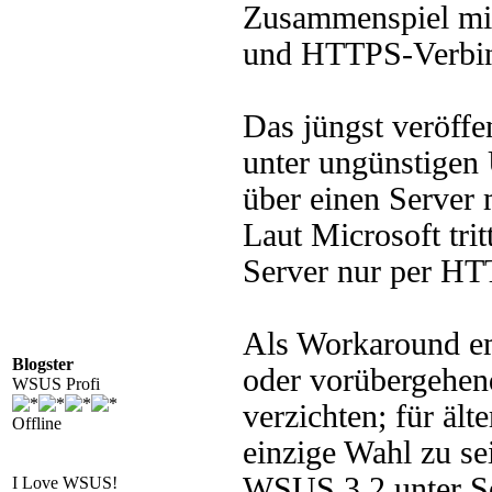
Zusammenspiel mi
und HTTPS-Verbind
Das jüngst veröffe
unter ungünstigen
über einen Server
Laut Microsoft tri
Server nur per HT
Als Workaround em
Blogster
oder vorübergehen
WSUS Profi
verzichten; für äl
Offline
einzige Wahl zu sei
WSUS 3.2 unter Se
I Love WSUS!