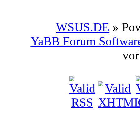
WSUS.DE
» Po
YaBB Forum Softwar
vor