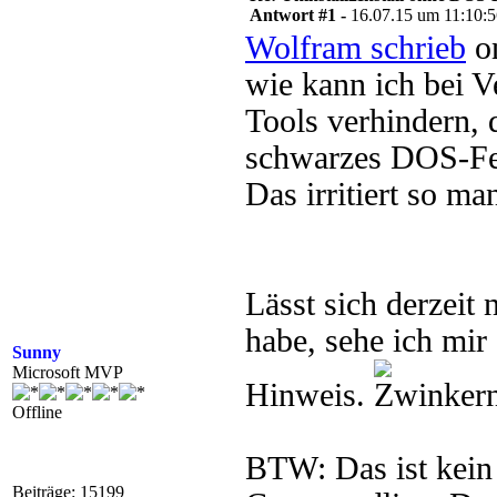
Antwort #1 -
16.07.15 um 11:10:
Wolfram schrieb
on
wie kann ich bei V
Tools verhindern, d
schwarzes DOS-Fen
Das irritiert so m
Lässt sich derzeit 
habe, sehe ich mir
Sunny
Microsoft MVP
Hinweis.
Offline
BTW: Das ist kein
Beiträge: 15199