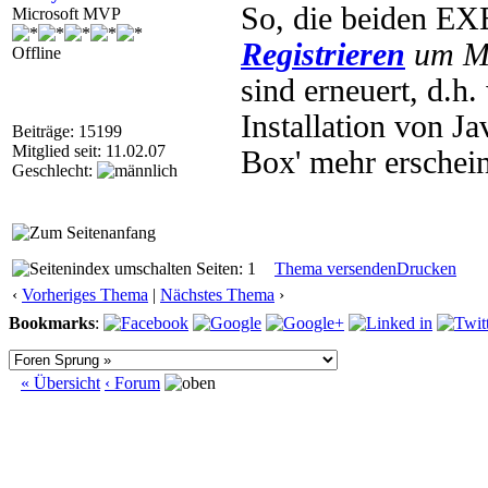
So, die beiden EX
Microsoft MVP
Registrieren
um Mu
Offline
sind erneuert, d.h
Installation von J
Beiträge: 15199
Mitglied seit: 11.02.07
Box' mehr erschei
Geschlecht:
Seiten: 1
Thema versenden
Drucken
‹
Vorheriges Thema
|
Nächstes Thema
›
Bookmarks
:
« Übersicht
‹ Forum