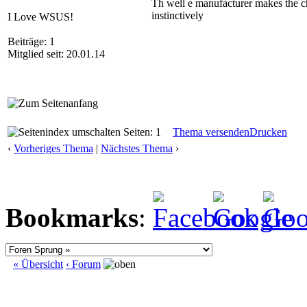
Th well e manufacturer makes the c
instinctively
I Love WSUS!
Beiträge: 1
Mitglied seit: 20.01.14
Seiten: 1
Thema versenden
Drucken
‹
Vorheriges Thema
|
Nächstes Thema
›
Bookmarks
:
« Übersicht
‹ Forum