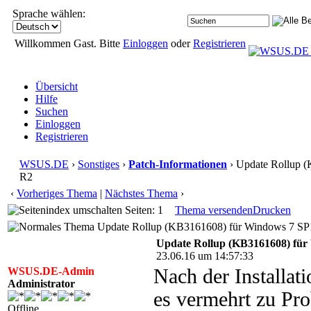
Sprache wählen:
Willkommen Gast. Bitte
Einloggen
oder
Registrieren
Übersicht
Hilfe
Suchen
Einloggen
Registrieren
WSUS.DE
›
Sonstiges
›
Patch-Informationen
› Update Rollup 
R2
‹
Vorheriges Thema
|
Nächstes Thema
›
Seiten: 1
Thema versenden
Drucken
Update Rollup (KB3161608) für Windows 7 SP1
Update Rollup (KB3161608) für
23.06.16 um 14:57:33
WSUS.DE-Admin
Nach der Installa
Administrator
es vermehrt zu P
Offline