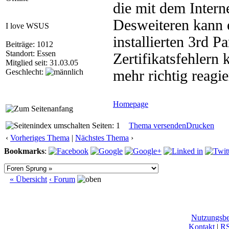
die mit dem Intern
Desweiteren kann 
I love WSUS
installierten 3rd 
Beiträge: 1012
Standort: Essen
Zertifikatsfehlern
Mitglied seit: 31.03.05
Geschlecht:
mehr richtig reagie
Homepage
Seiten: 1
Thema versenden
Drucken
‹
Vorheriges Thema
|
Nächstes Thema
›
Bookmarks
:
« Übersicht
‹ Forum
Nutzungsb
Kontakt
|
R