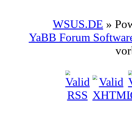
WSUS.DE
» Po
YaBB Forum Softwar
vor