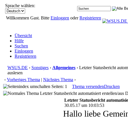
Sprache wählen:
Willkommen Gast. Bitte
Einloggen
oder
Registrieren
Übersicht
Hilfe
Suchen
Einloggen
Registrieren
WSUS.DE
›
Sonstiges
›
Allgemeines
› Letzter Statusbericht autom
auslesen
‹
Vorheriges Thema
|
Nächstes Thema
›
Seiten: 1
Thema versenden
Drucken
Letzter Statusbericht automatisiert erstellen/aus
Letzter Statusbericht automatisie
30.05.17 um 10:03:53
Hallo liebe Gemei