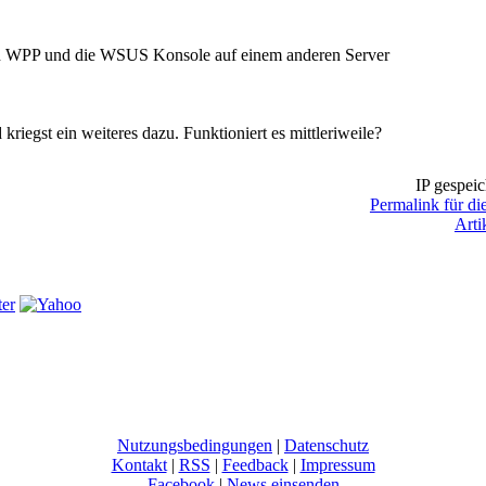
n WPP und die WSUS Konsole auf einem anderen Server
riegst ein weiteres dazu. Funktioniert es mittleriweile?
IP gespeic
Permalink für di
Arti
Nutzungsbedingungen
|
Datenschutz
Kontakt
|
RSS
|
Feedback
|
Impressum
Facebook
|
News einsenden