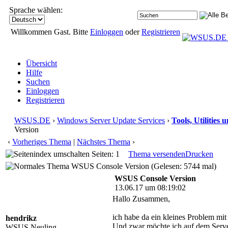
Sprache wählen:
Willkommen Gast. Bitte
Einloggen
oder
Registrieren
Übersicht
Hilfe
Suchen
Einloggen
Registrieren
WSUS.DE
›
Windows Server Update Services
›
Tools, Utilities
Version
‹
Vorheriges Thema
|
Nächstes Thema
›
Seiten: 1
Thema versenden
Drucken
WSUS Console Version (Gelesen: 5744 mal)
WSUS Console Version
13.06.17 um 08:19:02
Hallo Zusammen,
ich habe da ein kleines Problem mit
hendrikz
Und zwar möchte ich auf dem Serve
WSUS Neuling