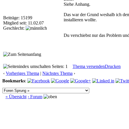
Siehe Anhang.
Das war der Grund weshalb ich de
Beiträge: 15199
installieren wollte.
Mitglied seit: 11.02.07
Geschlecht:
Du verschiebst nur das Problem und k
Seiten: 1
Thema versenden
Drucken
‹
Vorheriges Thema
|
Nächstes Thema
›
Bookmarks
:
« Übersicht
‹ Forum