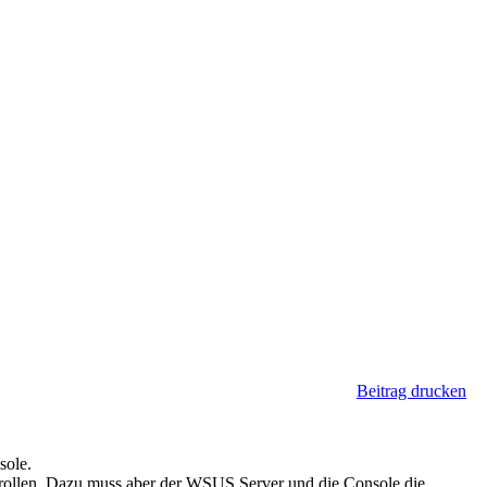
Beitrag drucken
sole.
rollen. Dazu muss aber der WSUS Server und die Console die