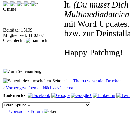
lt.
(Du musst Dic
Offline
Multimediadateien 
mit Word Updates.
Beiträge: 15199
bzw. zur Deinstall
Mitglied seit: 11.02.07
Geschlecht:
Happy Patching!
Seiten: 1
Thema versenden
Drucken
‹
Vorheriges Thema
|
Nächstes Thema
›
Bookmarks
:
« Übersicht
‹ Forum