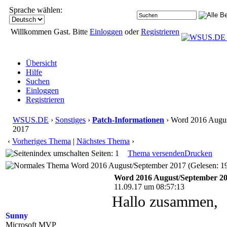
Sprache wählen:
Willkommen Gast. Bitte
Einloggen
oder
Registrieren
Übersicht
Hilfe
Suchen
Einloggen
Registrieren
WSUS.DE
›
Sonstiges
›
Patch-Informationen
› Word 2016 Augus
2017
‹
Vorheriges Thema
|
Nächstes Thema
›
Seiten: 1
Thema versenden
Drucken
Word 2016 August/September 2017 (Gelesen: 1
Word 2016 August/September 2
11.09.17 um 08:57:13
Hallo zusammen,
Sunny
Microsoft MVP