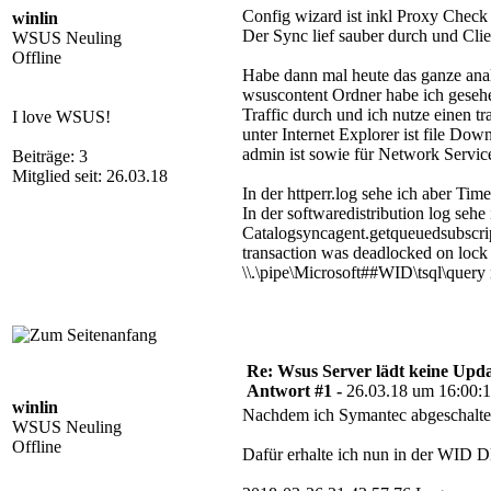
Config wizard ist inkl Proxy Check 
winlin
Der Sync lief sauber durch und Cli
WSUS Neuling
Offline
Habe dann mal heute das ganze anal
wsuscontent Ordner habe ich gesehen
Traffic durch und ich nutze einen t
I love WSUS!
unter Internet Explorer ist file Do
admin ist sowie für Network Servic
Beiträge: 3
Mitglied seit: 26.03.18
In der httperr.log sehe ich aber Ti
In der softwaredistribution log sehe 
Catalogsyncagent.getqueuedsubscript
transaction was deadlocked on lock 
\\.\pipe\Microsoft##WID\tsql\query
Re: Wsus Server lädt keine Upda
Antwort #1 -
26.03.18 um 16:00:
winlin
Nachdem ich Symantec abgeschaltet 
WSUS Neuling
Offline
Dafür erhalte ich nun in der WID 