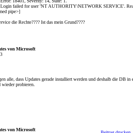
r: 18401, Severity: 14, State: 1.
gin failed for user 'NT AUTHORITY\NETWORK SERVICE'. Reason: Se
amed pipe>]
Service die Rechte???? Ist das mein Grund????
tes von Microsoft
53
n alle, dass Updates gerade installiert werden und deshalb die DB in 
d wieder probieren.
tes von Microsoft
Beitrag drucken