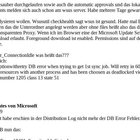
sauber durchgelaufen sowie auch die automatic approvals und das lokale
ents melden sich auch schon am wsus server. Habe mehrere Tage gewart
ysieren wollen. Wsusutil checkhealth sagt wsus ist gesund. Hatte mal
 das die Unterordner angelegt werden aber ohne files heißt also das di
ransparenten Proxy. Wenn ich im Browser eine der Microsoft Update Seit
wnload erlaubt. Foreground download ist enabled. Permissions sind auf 
e.
mer_ConnectionIdle was heißt das???
ich:
ionwithretry DB error when trying to get 1st sync job. Will retry in 6
resources with another process and has been choosen as deadlocked vic
 number 1205 class 13 state 51
tes von Microsoft
19
habe erschien in der Distribution Log nicht mehr der DB Error Fehler
DB nun das: