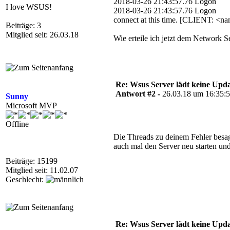
2018-03-26 21:43:57.76 Logon Erro
I love WSUS!
2018-03-26 21:43:57.76 Logon Lo
connect at this time. [CLIENT: <n
Beiträge: 3
Mitglied seit: 26.03.18
Wie erteile ich jetzt dem Network 
Re: Wsus Server lädt keine Upda
Antwort #2 -
26.03.18 um 16:35:
Sunny
Microsoft MVP
Offline
Die Threads zu deinem Fehler besage
auch mal den Server neu starten un
Beiträge: 15199
Mitglied seit: 11.02.07
Geschlecht:
Re: Wsus Server lädt keine Upda