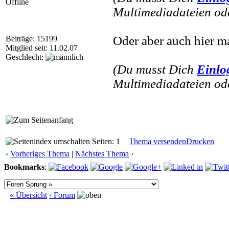
Offline
Multimediadateien ode
Oder aber auch hier ma
Beiträge: 15199
Mitglied seit: 11.02.07
Geschlecht:
(Du musst Dich
Einlo
Multimediadateien ode
Seiten: 1
Thema versenden
Drucken
‹
Vorheriges Thema
|
Nächstes Thema
›
Bookmarks
:
« Übersicht
‹ Forum