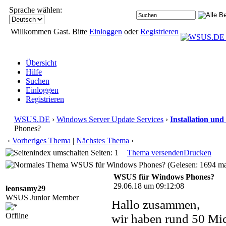
Sprache wählen:
Willkommen Gast. Bitte
Einloggen
oder
Registrieren
Übersicht
Hilfe
Suchen
Einloggen
Registrieren
WSUS.DE
›
Windows Server Update Services
›
Installation und
Phones?
‹
Vorheriges Thema
|
Nächstes Thema
›
Seiten: 1
Thema versenden
Drucken
WSUS für Windows Phones? (Gelesen: 1694 ma
WSUS für Windows Phones?
29.06.18 um 09:12:08
leonsamy29
WSUS Junior Member
Hallo zusammen,
Offline
wir haben rund 50 Mic