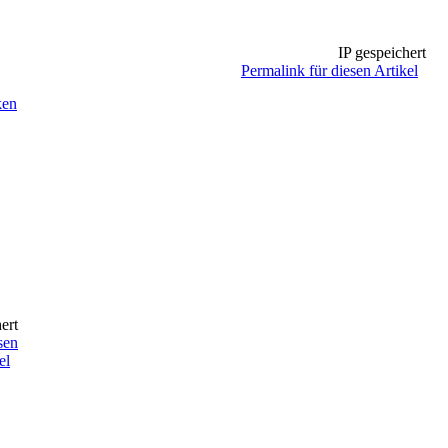
IP gespeichert
Permalink für diesen Artikel
ken
ert
sen
el