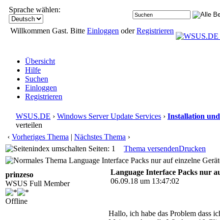
Sprache wählen:
Willkommen Gast. Bitte
Einloggen
oder
Registrieren
Übersicht
Hilfe
Suchen
Einloggen
Registrieren
WSUS.DE
›
Windows Server Update Services
›
Installation un
verteilen
‹
Vorheriges Thema
|
Nächstes Thema
›
Seiten: 1
Thema versenden
Drucken
Language Interface Packs nur auf einzelne Gerät
Language Interface Packs nur auf
prinzeso
06.09.18 um 13:47:02
WSUS Full Member
Offline
Hallo, ich habe das Problem dass i