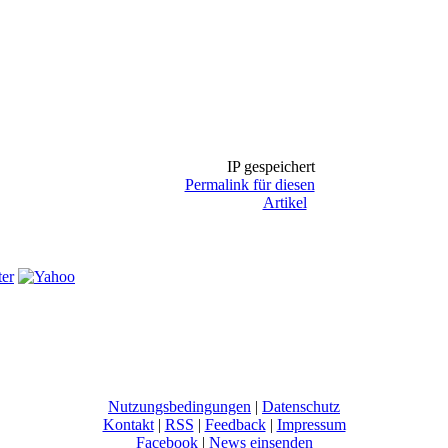
IP gespeichert
Permalink für diesen
Artikel
Nutzungsbedingungen
|
Datenschutz
Kontakt
|
RSS
|
Feedback
|
Impressum
Facebook
|
News einsenden