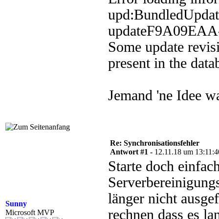
upd:BundledUpdate
updateF9A09EAA
Some update revisi
present in the data
Jemand 'ne Idee wa
Re: Synchronisationsfehler
Antwort #1 -
12.11.18 um 13:11:4
Starte doch einfac
Serverbereinigungs
länger nicht ausge
Sunny
rechnen dass es la
Microsoft MVP