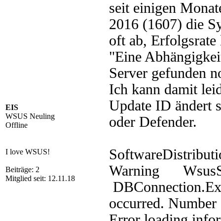
seit einigen Mona
2016 (1607) die S
oft ab, Erfolgsrate
"Eine Abhängigkei
Server gefunden n
Ich kann damit lei
Update ID ändert si
EIS
WSUS Neuling
oder Defender.
Offline
SoftwareDistributi
I love WSUS!
Warning WsusS
Beiträge: 2
Mitglied seit: 12.11.18
DBConnection.E
occurred. Number
Error loading info