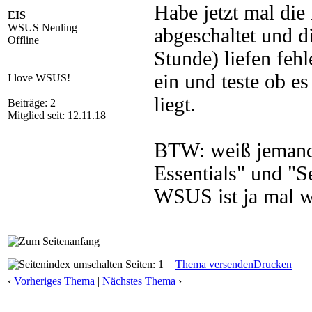
Habe jetzt mal die
EIS
WSUS Neuling
abgeschaltet und d
Offline
Stunde) liefen fehl
ein und teste ob e
I love WSUS!
liegt.
Beiträge: 2
Mitglied seit: 12.11.18
BTW: weiß jemand
Essentials" und "S
WSUS ist ja mal wi
Seiten: 1
Thema versenden
Drucken
‹
Vorheriges Thema
|
Nächstes Thema
›