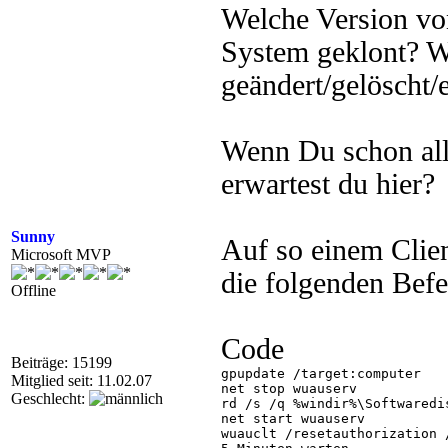
Welche Version vo
System geklont? W
geändert/gelöscht/e
Wenn Du schon alle
erwartest du hier?
Sunny
Auf so einem Clie
Microsoft MVP
die folgenden Befe
Offline
Code
Beiträge: 15199
gpupdate /target:computer

Mitglied seit: 11.02.07
net stop wuauserv

Geschlecht:
rd /s /q %windir%\Softwaredis
net start wuauserv

wuauclt /resetauthorization /