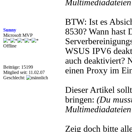
Multimediadateien 
BTW: Ist es Absic
8530? Wann hast D
Sunny
Microsoft MVP
Serverbereinigungs
Offline
WSUS IPV6 deaktivi
auch deaktiviert? N
Beiträge: 15199
einen Proxy im Ei
Mitglied seit: 11.02.07
Geschlecht:
Dieser Artikel sol
bringen:
(Du muss
Multimediadateien 
Zeig doch bitte al