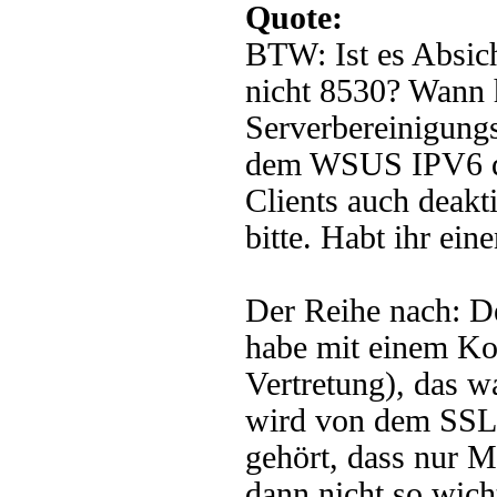
Quote:
BTW: Ist es Absic
nicht 8530? Wann h
Serverbereinigungs
dem WSUS IPV6 deak
Clients auch deakt
bitte. Habt ihr ei
Der Reihe nach: De
habe mit einem Ko
Vertretung), das w
wird von dem SSL 
gehört, dass nur M
dann nicht so wic