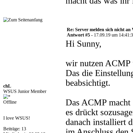
macht das was ihr 
Re: Server melden sich nicht a
Antwort #5 -
17.09.19 um 14:41:
Hi Sunny,
wir nutzen ACMP 
Das die Einstellung
beabsichtigt.
chL
WSUS Junior Member
Das ACMP macht ge
Offline
es drückt sozusag
I love WSUS!
danach installiert
Beiträge: 13
im Anschluss den 