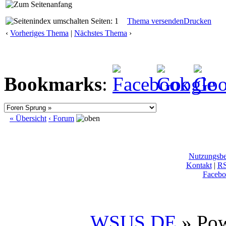
Seiten: 1
Thema versenden
Drucken
‹
Vorheriges Thema
|
Nächstes Thema
›
Bookmarks
:
« Übersicht
‹ Forum
Nutzungsb
Kontakt
|
R
Facebo
WSUS.DE
» Po