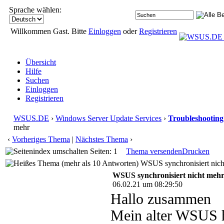
Sprache wählen:
Willkommen Gast. Bitte
Einloggen
oder
Registrieren
Übersicht
Hilfe
Suchen
Einloggen
Registrieren
WSUS.DE
›
Windows Server Update Services
›
Troubleshooting
mehr
‹
Vorheriges Thema
|
Nächstes Thema
›
Seiten: 1
Thema versenden
Drucken
WSUS synchronisiert nich
WSUS synchronisiert nicht meh
06.02.21 um 08:29:50
Hallo zusammen
Mein alter WSUS h