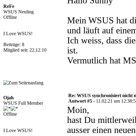
Hallo Sunny
ReFe
WSUS Neuling
Offline
Mein WSUS hat di
und läuft auf ein
I Love WSUS!
Ich weiss, dass di
Beiträge: 8
ist.
Mitglied seit: 22.12.10
Vermutlich hat MS
Re: WSUS synchronisiert nicht 
Ojah
Antwort #5 -
11.02.21 um 12:38:
WSUS Full Member
Moin,
Offline
hast Du mittlerwei
ausser einen neue
I Love WSUS!