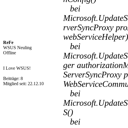
bei
Microsoft.UpdateS
rverSyncProxy pr
webServiceHelper
ReFe
bei
WSUS Neuling
Offline
Microsoft.UpdateS
ger authorization
I Love WSUS!
ServerSyncProxy p
Beiträge: 8
WebServiceCommun
Mitglied seit: 22.12.10
bei
Microsoft.Update
S()
bei