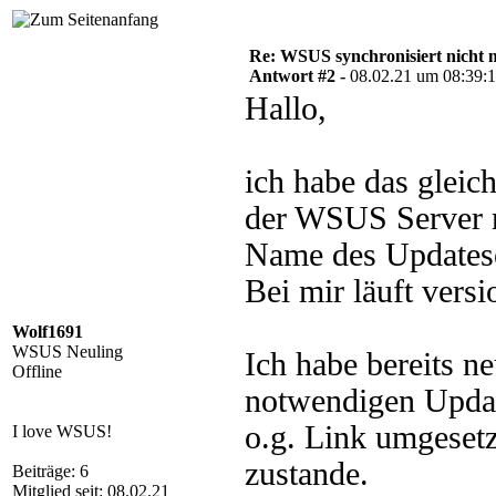
Re: WSUS synchronisiert nicht 
Antwort #2 -
08.02.21 um 08:39:
Hallo,
ich habe das gleic
der WSUS Server n
Name des Updatese
Bei mir läuft vers
Wolf1691
WSUS Neuling
Ich habe bereits n
Offline
notwendigen Update
o.g. Link umgesetz
I love WSUS!
zustande.
Beiträge: 6
Mitglied seit: 08.02.21