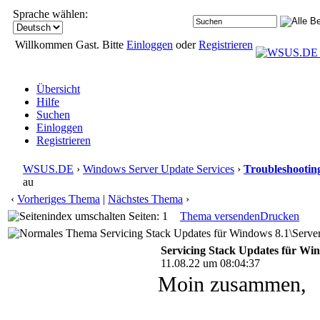
Sprache wählen:
Willkommen Gast. Bitte
Einloggen
oder
Registrieren
Übersicht
Hilfe
Suchen
Einloggen
Registrieren
WSUS.DE
›
Windows Server Update Services
›
Troubleshootin
au
‹
Vorheriges Thema
|
Nächstes Thema
›
Seiten: 1
Thema versenden
Drucken
Servicing Stack Updates für Windows 8.1\Server
Servicing Stack Updates für Wi
11.08.22 um 08:04:37
Moin zusammen,