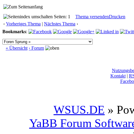
Seiten: 1
Thema versenden
Drucken
‹
Vorheriges Thema
|
Nächstes Thema
›
Bookmarks
:
« Übersicht
‹ Forum
Nutzungsb
Kontakt
|
R
Facebo
WSUS.DE
» Po
YaBB Forum Softwar