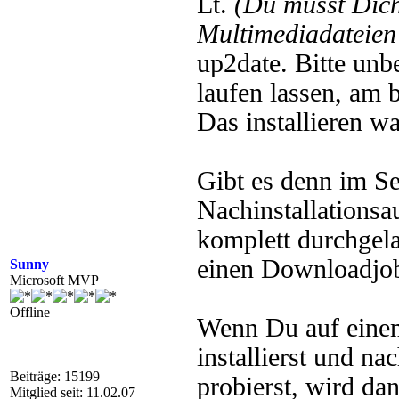
Lt.
(Du musst Dic
Multimediadateien 
up2date. Bitte un
laufen lassen, am 
Das installieren wa
Gibt es denn im S
Nachinstallationsa
komplett durchgela
einen Downloadjo
Sunny
Microsoft MVP
Offline
Wenn Du auf ein
installierst und 
Beiträge: 15199
probierst, wird d
Mitglied seit: 11.02.07