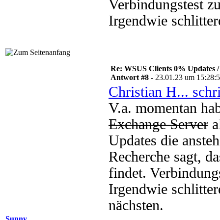
Verbindungstest z
Irgendwie schlitte
Re: WSUS Clients 0% Updates / 
Antwort #8 -
23.01.23 um 15:28:
Christian H... schr
V.a. momentan hab
Exchange Server
a
Updates die anste
Recherche sagt, da
findet. Verbindun
Irgendwie schlitt
nächsten.
Sunny