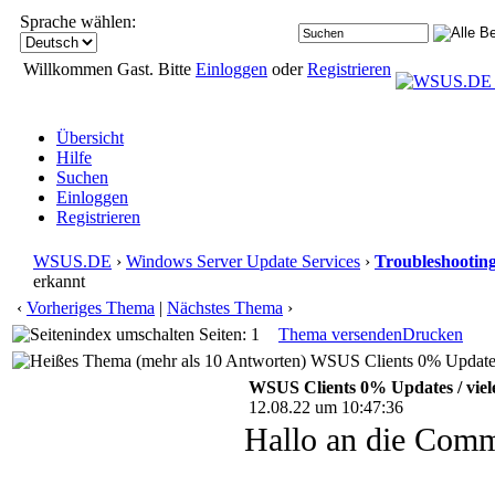
Sprache wählen:
Willkommen Gast. Bitte
Einloggen
oder
Registrieren
Übersicht
Hilfe
Suchen
Einloggen
Registrieren
WSUS.DE
›
Windows Server Update Services
›
Troubleshootin
erkannt
‹
Vorheriges Thema
|
Nächstes Thema
›
Seiten: 1
Thema versenden
Drucken
WSUS Clients 0% Updates 
WSUS Clients 0% Updates / viel
12.08.22 um 10:47:36
Hallo an die Comm