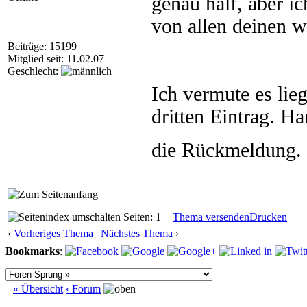
genau half, aber i
von allen deinen w
Beiträge: 15199
Mitglied seit: 11.02.07
Geschlecht:
Ich vermute es li
dritten Eintrag. Ha
die Rückmeldung.
Seiten: 1
Thema versenden
Drucken
‹
Vorheriges Thema
|
Nächstes Thema
›
Bookmarks
:
« Übersicht
‹ Forum