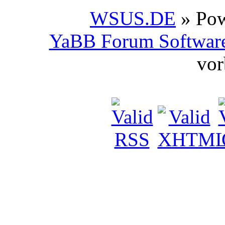
WSUS.DE
» Po
YaBB Forum Softwar
vor