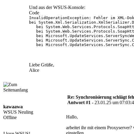
   bei System.Web.Hosting.PipelineRuntime.Pr
Und aus der WSUS-Konsole:
Code
InvalidOperationException: Fehler im XML-Dok
bei System.Xml.Serialization.XmlSerializer.D
   bei System.Web.Services.Protocols.SoapHtt
   bei System.Web.Services.Protocols.SoapHtt
   bei Microsoft.UpdateServices.ServerSyncWe
   bei Microsoft.UpdateServices.ServerSync.C
   bei Microsoft.UpdateServices.ServerSync.C
Liebe Grüße,
Alice
Re: Synchronisierung schlägt feh
Antwort #1 -
23.01.25 um 07:03:
kawaawa
WSUS Neuling
Hallo,
Offline
arbeitet ihr mit einem Proxyserver
einstellen.
I love WSUS!