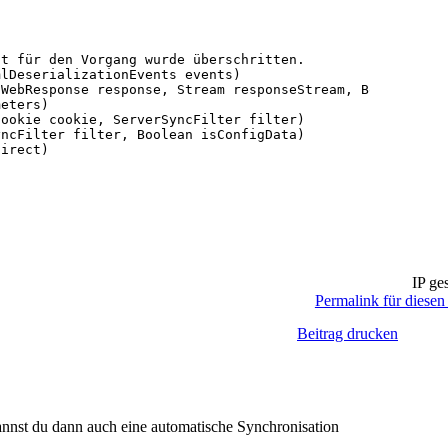
tPtr nativeRequestContext, IntPtr moduleData, Int32 flag
t für den Vorgang wurde überschritten.

lDeserializationEvents events)

WebResponse response, Stream responseStream, Boolean asy
eters)

ookie cookie, ServerSyncFilter filter)

ncFilter filter, Boolean isConfigData)

irect) 

IP ges
Permalink für diesen 
Beitrag drucken
annst du dann auch eine automatische Synchronisation