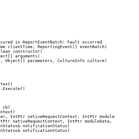
me clientTime, ReportingEvent[] eventBatch)

lean constructor)

ect[] arguments)

, Object[] parameters, CultureInfo culture)

text)

.Execute()

 cb)

ntext)

er, IntPtr nativeRequestContext, IntPtr moduleData, Int3
tPtr nativeRequestContext, IntPtr moduleData, Int32 flag
nStatus& notificationStatus)

nStatus& notificationStatus)

er, IntPtr nativeRequestContext, IntPtr moduleData, Int3