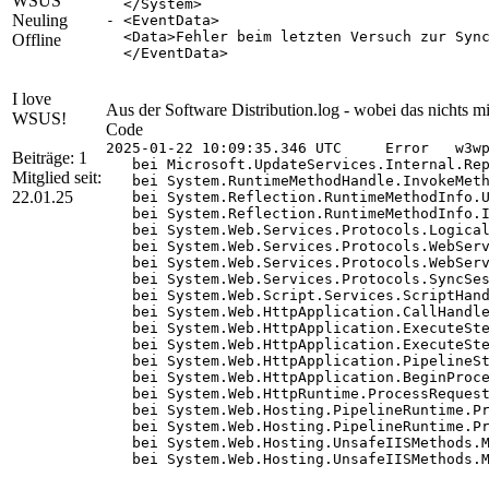
WSUS
  </System>

Neuling
- <EventData>

  <Data>Fehler beim letzten Versuch zur Sync
Offline
  </EventData>

  </Event>

I love
Aus der Software Distribution.log - wobei das nichts mi
WSUS!
Code
2025-01-22 10:09:35.346 UTC	Error	w3wp.259	WebService.ReportEventBatch	Exception occured in ReportEventBatch: Fault occurred

Beiträge: 1
   bei Microsoft.UpdateServices.Internal.Rep
Mitglied seit:
   bei System.RuntimeMethodHandle.InvokeMeth
22.01.25
   bei System.Reflection.RuntimeMethodInfo.U
   bei System.Reflection.RuntimeMethodInfo.I
   bei System.Web.Services.Protocols.Logical
   bei System.Web.Services.Protocols.WebServ
   bei System.Web.Services.Protocols.WebServ
   bei System.Web.Services.Protocols.SyncSes
   bei System.Web.Script.Services.ScriptHand
   bei System.Web.HttpApplication.CallHandle
   bei System.Web.HttpApplication.ExecuteSte
   bei System.Web.HttpApplication.ExecuteSte
   bei System.Web.HttpApplication.PipelineSt
   bei System.Web.HttpApplication.BeginProce
   bei System.Web.HttpRuntime.ProcessRequest
   bei System.Web.Hosting.PipelineRuntime.Pr
   bei System.Web.Hosting.PipelineRuntime.Pr
   bei System.Web.Hosting.UnsafeIISMethods.M
   bei System.Web.Hosting.UnsafeIISMethods.M
   bei System.Web.Hosting.PipelineRuntime.Pr