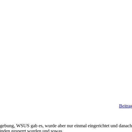
Beitra
ebung, WSUS gab es, wurde aber nur einmal eingerichtet und danach
ünden gesperrt wurden und sowas...