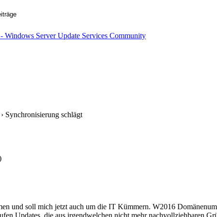
› Synchronisierung schlägt
)
mmen und soll mich jetzt auch um die IT Kümmern. W2016 Domänenumg
aufen Updates, die aus irgendwelchen nicht mehr nachvollziehbaren Gr