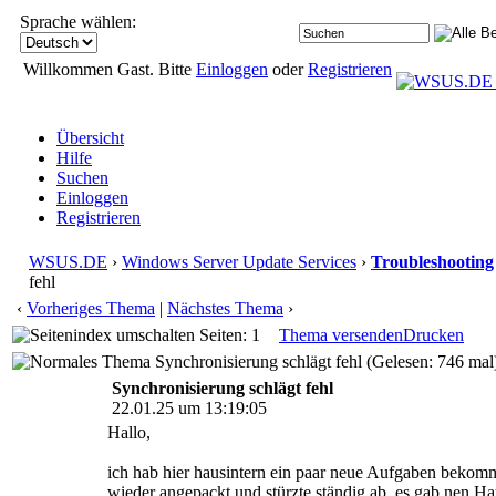
Sprache wählen:
Willkommen Gast. Bitte
Einloggen
oder
Registrieren
Übersicht
Hilfe
Suchen
Einloggen
Registrieren
WSUS.DE
›
Windows Server Update Services
›
Troubleshooting
fehl
‹
Vorheriges Thema
|
Nächstes Thema
›
Seiten: 1
Thema versenden
Drucken
Synchronisierung schlägt fehl (Gelesen: 746 mal
Synchronisierung schlägt fehl
22.01.25 um 13:19:05
Hallo,
ich hab hier hausintern ein paar neue Aufgaben beko
wieder angepackt und stürzte ständig ab, es gab nen H