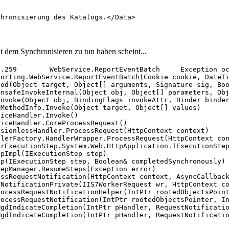
hronisierung des Katalogs.</Data>

t dem Synchronisieren zu tun haben scheint...
orting.WebService.ReportEventBatch(Cookie cookie, DateTi
od(Object target, Object[] arguments, Signature sig, Boo
nsafeInvokeInternal(Object obj, Object[] parameters, Obj
nvoke(Object obj, BindingFlags invokeAttr, Binder binder
MethodInfo.Invoke(Object target, Object[] values)

iceHandler.Invoke()

iceHandler.CoreProcessRequest()

sionlessHandler.ProcessRequest(HttpContext context)

lerFactory.HandlerWrapper.ProcessRequest(HttpContext con
rExecutionStep.System.Web.HttpApplication.IExecutionStep
pImpl(IExecutionStep step)

p(IExecutionStep step, Boolean& completedSynchronously)

epManager.ResumeSteps(Exception error)

ssRequestNotification(HttpContext context, AsyncCallback
NotificationPrivate(IIS7WorkerRequest wr, HttpContext co
ocessRequestNotificationHelper(IntPtr rootedObjectsPoint
ocessRequestNotification(IntPtr rootedObjectsPointer, In
gdIndicateCompletion(IntPtr pHandler, RequestNotificatio
gdIndicateCompletion(IntPtr pHandler, RequestNotificatio
ocessRequestNotificationHelper(IntPtr rootedObjectsPoint