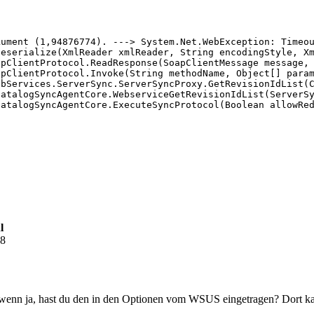
ocessRequestNotification(IntPtr rootedObjectsPointer, In
ument (1,94876774). ---> System.Net.WebException: Timeou
eserialize(XmlReader xmlReader, String encodingStyle, Xm
pClientProtocol.ReadResponse(SoapClientMessage message, 
pClientProtocol.Invoke(String methodName, Object[] param
bServices.ServerSync.ServerSyncProxy.GetRevisionIdList(C
atalogSyncAgentCore.WebserviceGetRevisionIdList(ServerSy
atalogSyncAgentCore.ExecuteSyncProtocol(Boolean allowRed
l
48
? wenn ja, hast du den in den Optionen vom WSUS eingetragen? Dort k