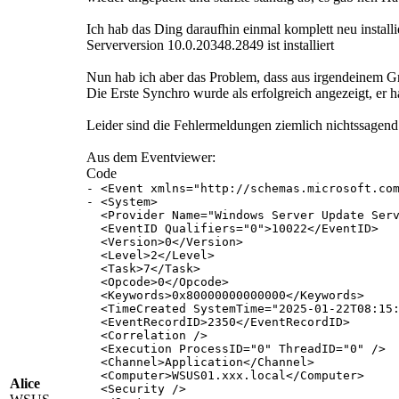
Ich hab das Ding daraufhin einmal komplett neu install
Serverversion 10.0.20348.2849 ist installiert
Nun hab ich aber das Problem, dass aus irgendeinem Gru
Die Erste Synchro wurde als erfolgreich angezeigt, er 
Leider sind die Fehlermeldungen ziemlich nichtssagend
Aus dem Eventviewer:
Code
- <Event xmlns="http://schemas.microsoft.com
- <System>

  <Provider Name="Windows Server Update Serv
  <EventID Qualifiers="0">10022</EventID>

  <Version>0</Version>

  <Level>2</Level>

  <Task>7</Task>

  <Opcode>0</Opcode>

  <Keywords>0x80000000000000</Keywords>

  <TimeCreated SystemTime="2025-01-22T08:15:
  <EventRecordID>2350</EventRecordID>

  <Correlation />

  <Execution ProcessID="0" ThreadID="0" />

  <Channel>Application</Channel>

  <Computer>WSUS01.xxx.local</Computer>

Alice
  <Security />
