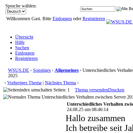
Sprache wählen:
Willkommen Gast. Bitte
Einloggen
oder
Registrieren
Übersicht
Hilfe
Suchen
Einloggen
Registrieren
WSUS.DE
›
Sonstiges
›
Allgemeines
› Unterschiedliches Verhalt
2025
‹
Vorheriges Thema
|
Nächstes Thema
›
Seiten: 1
Thema versenden
Drucken
Unterschiedliches Verhalten zwischen Server 20
Unterschiedliches Verhalten zwi
24.08.25 um 08:46:14
Hallo zusammen
Ich betreibe seit 