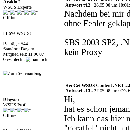
Araldo.L
Antwort #12 -
26.05.08 um 18:01
WSUS Experte
Nachdem bei mir da
Offline
ohne Fehler geklap
I Love WSUS!
SBS 2003 SP2, .N
Beiträge: 544
Standort: Bayern
kein Proxy
Mitglied seit: 11.06.07
Geschlecht:
Re: Get WSUS Content .NET 2.
Antwort #13 -
27.05.08 um 07:39
Hi,
Blogster
WSUS Profi
hat es schon jemand
Offline
Ich kann das hier n
"geraffel" nicht au