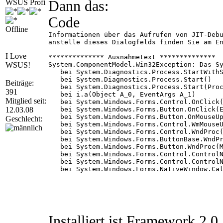
WSUS Profi
Dann das:
Code
Offline
Informationen über das Aufrufen von JIT-Debu
anstelle dieses Dialogfelds finden Sie am En
I Love
************** Ausnahmetext **************

WSUS!
System.ComponentModel.Win32Exception: Das Sy
   bei System.Diagnostics.Process.StartWithS
   bei System.Diagnostics.Process.Start()

Beiträge:
   bei System.Diagnostics.Process.Start(Proc
391
   bei i.a(Object A_0, EventArgs A_1)

Mitglied seit:
   bei System.Windows.Forms.Control.OnClick(
12.03.08
   bei System.Windows.Forms.Button.OnClick(E
   bei System.Windows.Forms.Button.OnMouseUp
Geschlecht:
   bei System.Windows.Forms.Control.WmMouseU
   bei System.Windows.Forms.Control.WndProc(
   bei System.Windows.Forms.ButtonBase.WndPr
   bei System.Windows.Forms.Button.WndProc(M
   bei System.Windows.Forms.Control.ControlN
   bei System.Windows.Forms.Control.ControlN
   bei System.Windows.Forms.NativeWindow.Cal
************** Geladene Assemblys **********
mscorlib

    Assembly-Version: 2.0.0.0.

    Win32-Version: 2.0.50727.1433 (REDBITS.0
Installiert ist Framework 2
    CodeBase: file:///c:/WINDOWS/Microsoft.N