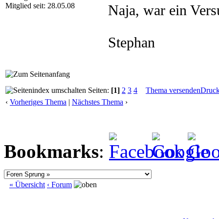
Mitglied seit: 28.05.08
Naja, war ein Ver
Stephan
Seiten:
[1]
2
3
4
Thema versenden
Druc
‹
Vorheriges Thema
|
Nächstes Thema
›
Bookmarks
:
« Übersicht
‹ Forum