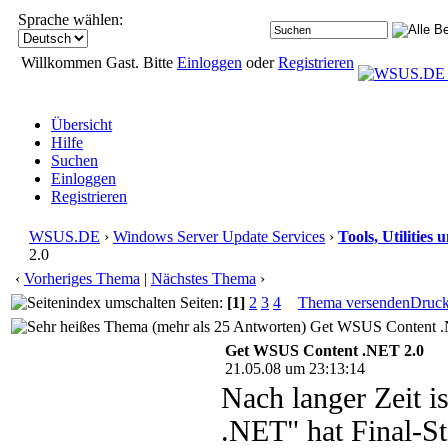
Sprache wählen:
Willkommen Gast. Bitte
Einloggen
oder
Registrieren
Übersicht
Hilfe
Suchen
Einloggen
Registrieren
WSUS.DE
›
Windows Server Update Services
›
Tools, Utilities
2.0
‹
Vorheriges Thema
|
Nächstes Thema
›
Seiten:
[1]
2
3
4
Thema versenden
Druc
Get WSUS Content .N
Get WSUS Content .NET 2.0
21.05.08 um 23:13:14
Nach langer Zeit i
.NET" hat Final-Sta