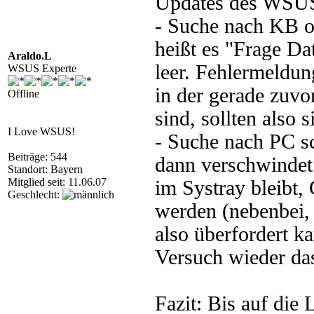
Updates des WSUS 
- Suche nach KB od
heißt es "Frage Da
Araldo.L
leer. Fehlermeldu
WSUS Experte
in der gerade zuvo
Offline
sind, sollten also s
I Love WSUS!
- Suche nach PC sch
Beiträge: 544
dann verschwindet
Standort: Bayern
Mitglied seit: 11.06.07
im Systray bleibt
Geschlecht:
werden (nebenbei,
also überfordert k
Versuch wieder da
Fazit: Bis auf die 