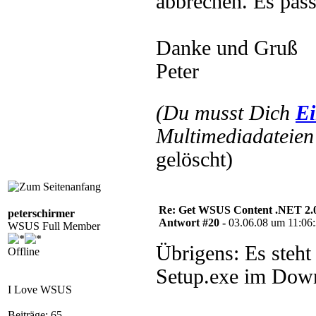
abbrechen. Es passi
Danke und Gruß
Peter
(Du musst Dich
Ei
Multimediadateien 
gelöscht)
Re: Get WSUS Content .NET 2.
peterschirmer
Antwort #20 -
03.06.08 um 11:06
WSUS Full Member
Übrigens: Es steht
Offline
Setup.exe im Down
I Love WSUS
Beiträge: 65