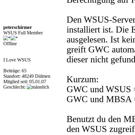
Den WSUS-Server 
peterschirmer
installiert ist. Di
WSUS Full Member
ausgelesen. Ist kein
Offline
greift GWC autom
dieser nicht gefun
I Love WSUS
Beiträge: 65
Standort: 48249 Dülmen
Kurzum:
Mitglied seit: 05.01.07
Geschlecht:
GWC und WSUS =>
GWC und MBSA =>
Benutzt du den MB
den WSUS zugreife