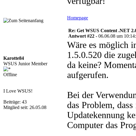
verfügbar!
Homepage
Re: Get WSUS Content .NET 2.
Antwort #22 -
06.06.08 um 10:14
Wäre es möglich i
1.5.0.520 die zuge
Karotte84
da keine? Momenta
WSUS Junior Member
aufgerufen.
Offline
I Love WSUS!
Bei der Verwendung
Beiträge: 43
das Problem, dass
Mitglied seit: 26.05.08
Updatekennung ke
Computer das Prog