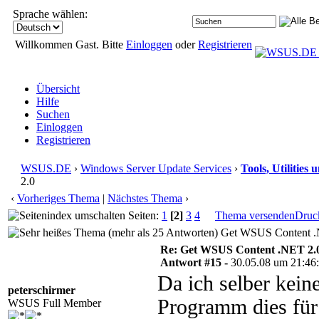
Sprache wählen:
Willkommen Gast. Bitte
Einloggen
oder
Registrieren
Übersicht
Hilfe
Suchen
Einloggen
Registrieren
WSUS.DE
›
Windows Server Update Services
›
Tools, Utilities
2.0
‹
Vorheriges Thema
|
Nächstes Thema
›
Seiten:
1
[2]
3
4
Thema versenden
Druc
Get WSUS Content .N
Re: Get WSUS Content .NET 2.
Antwort #15 -
30.05.08 um 21:46
Da ich selber kein
peterschirmer
Programm dies für
WSUS Full Member