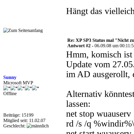
Hängt das viellei
Re: XP SP3 Status mal "Nicht zut
Antwort #2 -
06.09.08 um 00:11:
Hmm, komisch ist 
Update vom 27.05.
im AD ausgerollt, 
Sunny
Microsoft MVP
Alternativ könntes
Offline
lassen:
net stop wuauserv
Beiträge: 15199
Mitglied seit: 11.02.07
rd /s /q %windir%\
Geschlecht:
net start wuauserv