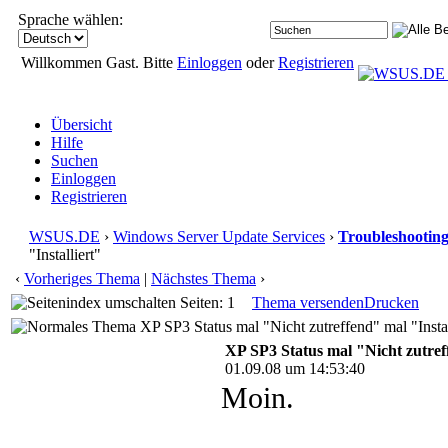
Sprache wählen:
Willkommen Gast. Bitte
Einloggen
oder
Registrieren
Übersicht
Hilfe
Suchen
Einloggen
Registrieren
WSUS.DE
›
Windows Server Update Services
›
Troubleshootin
"Installiert"
‹
Vorheriges Thema
|
Nächstes Thema
›
Seiten: 1
Thema versenden
Drucken
XP SP3 Status mal "Nicht zutreffend" mal "Instal
XP SP3 Status mal "Nicht zutreff
01.09.08 um 14:53:40
Moin.