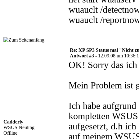
wuauclt /detectno
wuauclt /reportno
Re: XP SP3 Status mal "Nicht zut
Antwort #3 -
12.09.08 um 10:36:
OK! Sorry das ich
Mein Problem ist g
Ich habe aufgrund
kompletten WSUS n
Cadderly
aufgesetzt, d.h ich
WSUS Neuling
Offline
auf meinem WSUS. 