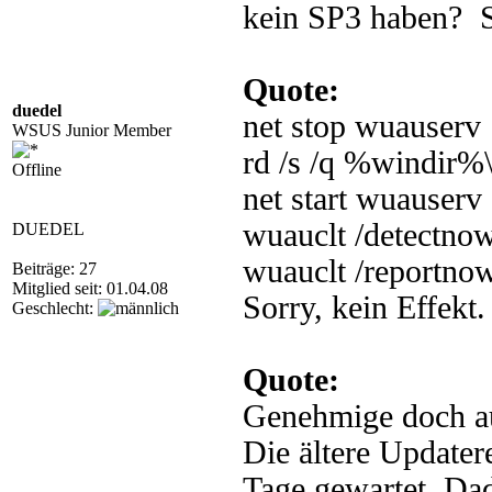
kein SP3 haben?
Quote:
duedel
net stop wuauserv
WSUS Junior Member
rd /s /q %windir%\
Offline
net start wuauserv
wuauclt /detectno
DUEDEL
wuauclt /reportno
Beiträge: 27
Mitglied seit: 01.04.08
Sorry, kein Effekt.
Geschlecht:
Quote:
Genehmige doch a
Die ältere Updater
Tage gewartet. Dad