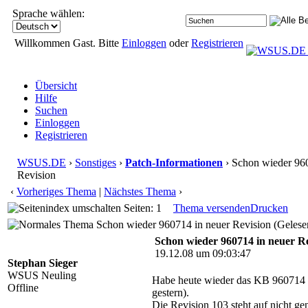
Sprache wählen:
Willkommen Gast. Bitte
Einloggen
oder
Registrieren
Übersicht
Hilfe
Suchen
Einloggen
Registrieren
WSUS.DE
›
Sonstiges
›
Patch-Informationen
› Schon wieder 96
Revision
‹
Vorheriges Thema
|
Nächstes Thema
›
Seiten: 1
Thema versenden
Drucken
Schon wieder 960714 in neuer Revision (Gelese
Schon wieder 960714 in neuer Re
19.12.08 um 09:03:47
Stephan Sieger
WSUS Neuling
Habe heute wieder das KB 960714 (S
Offline
gestern).
Die Revision 103 steht auf nicht ge