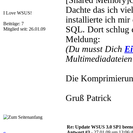
[Shared Memory]C
Dachte das ich vie
I Love WSUS!
installierte ich m
Beiträge: 7
SQL. Dort schlug 
Mitglied seit: 26.01.09
Meldung:
(Du musst Dich
Ei
Multimediadateien 
Die Komprimierung 
Gruß Patrick
Re: Update WSUS 3.0 SP1 beend
Antwort #3 -
27.01.09 um 13:06: