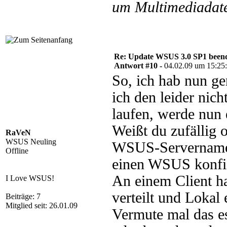
um Multimediadate
Re: Update WSUS 3.0 SP1 beend
Antwort #10 -
04.02.09 um 15:25
So, ich hab nun ge
ich den leider nic
laufen, werde nun 
Weißt du zufällig
RaVeN
WSUS Neuling
WSUS-Servernamen 
Offline
einen WSUS konfig
An einem Client ha
I Love WSUS!
verteilt und Lokal 
Beiträge: 7
Mitglied seit: 26.01.09
Vermute mal das es