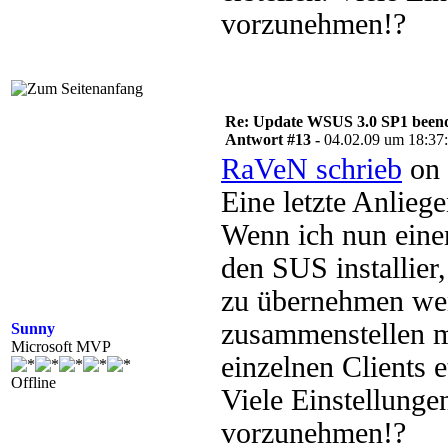
vorzunehmen!?
Re: Update WSUS 3.0 SP1 beend
Antwort #13 -
04.02.09 um 18:37
RaVeN schrieb
on 
Eine letzte Anlieg
Wenn ich nun einen
den SUS installier
zu übernehmen we
zusammenstellen m
Sunny
Microsoft MVP
einzelnen Clients e
Offline
Viele Einstellung
vorzunehmen!?