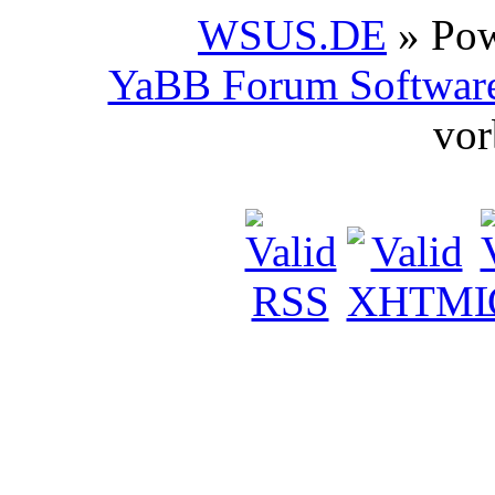
WSUS.DE
» Po
YaBB Forum Softwar
vor