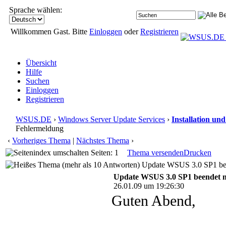
Sprache wählen:
Willkommen Gast. Bitte
Einloggen
oder
Registrieren
Übersicht
Hilfe
Suchen
Einloggen
Registrieren
WSUS.DE
›
Windows Server Update Services
›
Installation un
Fehlermeldung
‹
Vorheriges Thema
|
Nächstes Thema
›
Seiten: 1
Thema versenden
Drucken
Update WSUS 3.0 SP1 been
Update WSUS 3.0 SP1 beendet m
26.01.09 um 19:26:30
Guten Abend,