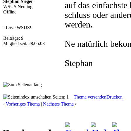
Stephan Sieger
auf das einfachst
WSUS Neuling
Offline
schluss oder ander
werden.
I Love WSUS!
Beiträge: 9
Ne natürlich beko
Mitglied seit: 28.05.08
Stephan
Seiten: 1
Thema versenden
Drucken
‹
Vorheriges Thema
|
Nächstes Thema
›