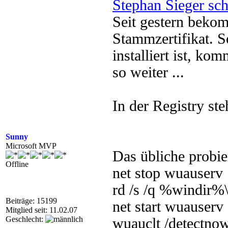
Stephan Sieger sch
Seit gestern beko
Stammzertifikat. S
installiert ist, k
so weiter ...
In der Registry ste
Sunny
Microsoft MVP
Das übliche probie
Offline
net stop wuauserv
rd /s /q %windir%\
Beiträge: 15199
net start wuauserv
Mitglied seit: 11.02.07
Geschlecht:
wuauclt /detectno