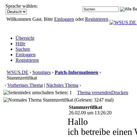
Sprache wählen:
Willkommen Gast. Bitte
Einloggen
oder
Registrieren
Übersicht
Hilfe
Suchen
Einloggen
Registrieren
WSUS.DE
›
Sonstiges
›
Patch-Informationen
›
Stammzertifikat
‹
Vorheriges Thema
|
Nächstes Thema
›
Seiten: 1
Thema versenden
Drucken
Stammzertifikat (Gelesen: 3247 mal)
Stammzertifikat
26.02.09 um 13:26:20
Hallo
ich betreibe eine