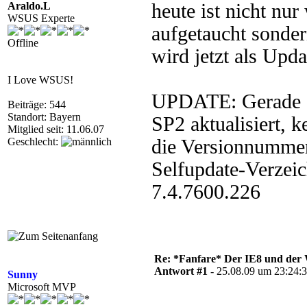
Araldo.L
heute ist nicht n
WSUS Experte
aufgetaucht sonde
Offline
wird jetzt als Upd
I Love WSUS!
UPDATE: Gerade d
Beiträge: 544
Standort: Bayern
SP2 aktualisiert, 
Mitglied seit: 11.06.07
Geschlecht:
die Versionnummer
Selfupdate-Verzei
7.4.7600.226
Re: *Fanfare* Der IE8 und de
Antwort #1 -
25.08.09 um 23:24:
Sunny
Microsoft MVP