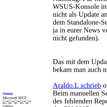
WSUS-Konsole insta
nicht als Update a
dem Standalone-Set
ja in eurer News ve
nicht gefunden).
Das mit dem Updat
bekam man auch ni
Araldo.L schrieb
o
Beim manuellen Se
Sunny
Microsoft MVP
des fehlenden Rep
Offline