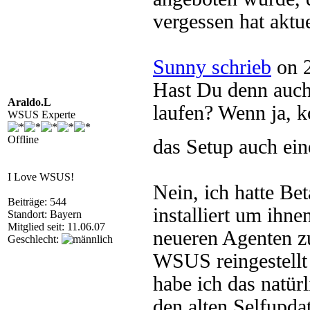
vergessen hat aktue
Sunny schrieb
on 2
Hast Du denn auch
Araldo.L
laufen? Wenn ja, 
WSUS Experte
Offline
das Setup auch ei
I Love WSUS!
Nein, ich hatte Be
Beiträge: 544
installiert um ihn
Standort: Bayern
Mitglied seit: 11.06.07
neueren Agenten zu
Geschlecht:
WSUS reingestellt
habe ich das natür
den alten Selfupda