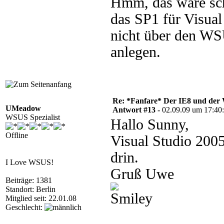
Hmm, das wäre schö
das SP1 für Visua
nicht über den WS
anlegen.
Re: *Fanfare* Der IE8 und de
UMeadow
Antwort #13 -
02.09.09 um 17:40
WSUS Spezialist
Hallo Sunny,
Offline
Visual Studio 200
drin.
I Love WSUS!
Gruß Uwe
Beiträge: 1381
Standort: Berlin
Mitglied seit: 22.01.08
Geschlecht: