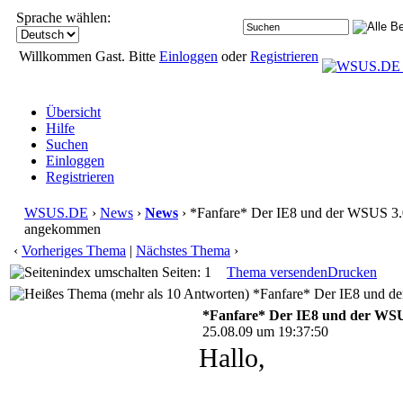
Sprache wählen:
Willkommen Gast. Bitte
Einloggen
oder
Registrieren
Übersicht
Hilfe
Suchen
Einloggen
Registrieren
WSUS.DE
›
News
›
News
› *Fanfare* Der IE8 und der WSUS 3
angekommen
‹
Vorheriges Thema
|
Nächstes Thema
›
Seiten: 1
Thema versenden
Drucken
*Fanfare* Der IE8 und d
*Fanfare* Der IE8 und der WS
25.08.09 um 19:37:50
Hallo,