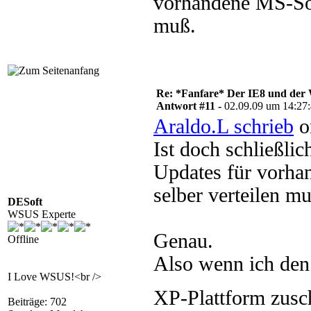
vorhandene MS-Sof
muß.
Re: *Fanfare* Der IE8 und de
Antwort #11 -
02.09.09 um 14:27
Araldo.L schrieb
o
Ist doch schließli
Updates für vorha
selber verteilen m
DESoft
WSUS Experte
Genau.
Offline
Also wenn ich den 
I Love WSUS!<br />
XP-Plattform zusch
Beiträge: 702