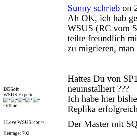
Sunny schrieb
on 2
Ah OK, ich hab ge
WSUS (RC vom SP2
teilte freundlich m
zu migrieren, man 
Hattes Du von SP
neuinstalliert ???
DESoft
WSUS Experte
Ich habe hier bis
Offline
Replika erfolgreic
Der Master mit SQ
I Love WSUS!<br />
Beiträge: 702