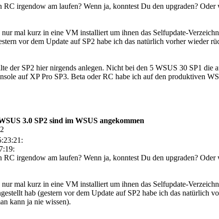
n RC irgendow am laufen? Wenn ja, konntest Du den upgraden? Oder w
s nur mal kurz in eine VM installiert um ihnen das Selfupdate-Verzeic
estern vor dem Update auf SP2 habe ich das natürlich vorher wieder r
te der SP2 hier nirgends anlegen. Nicht bei den 5 WSUS 30 SP1 die auf
onsole auf XP Pro SP3. Beta oder RC habe ich auf den produktiven WS
r WSUS 3.0 SP2 sind im WSUS angekommen
12
:23:21:
7:19:
n RC irgendow am laufen? Wenn ja, konntest Du den upgraden? Oder w
 nur mal kurz in eine VM installiert um ihnen das Selfupdate-Verzeich
estellt hab (gestern vor dem Update auf SP2 habe ich das natürlich v
an kann ja nie wissen).