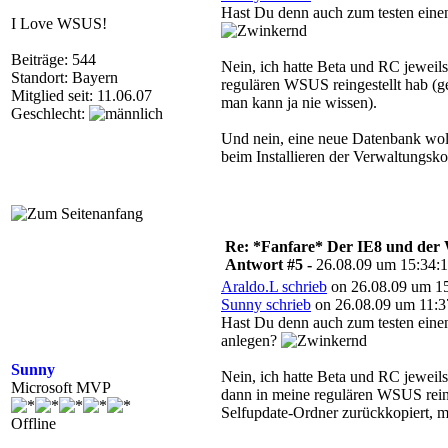
Hast Du denn auch zum testen eine
I Love WSUS!
Beiträge: 544
Nein, ich hatte Beta und RC jeweil
Standort: Bayern
regulären WSUS reingestellt hab (g
Mitglied seit: 11.06.07
man kann ja nie wissen).
Geschlecht:
Und nein, eine neue Datenbank woll
beim Installieren der Verwaltungsk
Re: *Fanfare* Der IE8 und de
Antwort #5 -
26.08.09 um 15:34:
Araldo.L schrieb
on 26.08.09 um 15
Sunny schrieb
on 26.08.09 um 11:3
Hast Du denn auch zum testen eine
anlegen?
Sunny
Nein, ich hatte Beta und RC jeweils
Microsoft MVP
dann in meine regulären WSUS reing
Selfupdate-Ordner zurückkopiert, m
Offline