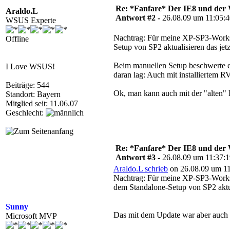
Re: *Fanfare* Der IE8 und de
Araldo.L
Antwort #2 -
26.08.09 um 11:05:
WSUS Experte
Nachtrag: Für meine XP-SP3-Worksta
Offline
Setup von SP2 aktualisieren das jetz
Beim manuellen Setup beschwerte e
I Love WSUS!
daran lag: Auch mit installiertem 
Beiträge: 544
Ok, man kann auch mit der "alten"
Standort: Bayern
Mitglied seit: 11.06.07
Geschlecht:
Re: *Fanfare* Der IE8 und de
Antwort #3 -
26.08.09 um 11:37:
Araldo.L schrieb
on 26.08.09 um 11
Nachtrag: Für meine XP-SP3-Worksta
dem Standalone-Setup von SP2 aktuali
Sunny
Das mit dem Update war aber auch
Microsoft MVP