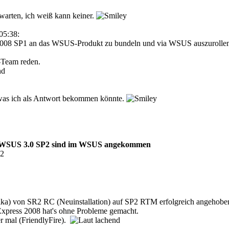
warten, ich weiß kann keiner.
05:38:
2008 SP1 an das WSUS-Produkt zu bundeln und via WSUS auszurollen, 
-Team reden.
, was ich als Antwort bekommen könnte.
r WSUS 3.0 SP2 sind im WSUS angekommen
52
plika) von SR2 RC (Neuinstallation) auf SP2 RTM erfolgreich angehob
press 2008 hat's ohne Probleme gemacht.
er mal (FriendlyFire).