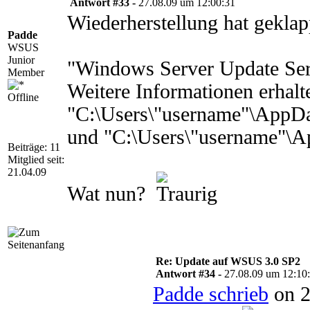
Antwort #33 -
27.08.09 um 12:00:31
Wiederherstellung hat geklap
Padde
WSUS
Junior
"Windows Server Update Servi
Member
Weitere Informationen erhalt
Offline
"C:\Users\"username"\App
und "C:\Users\"username"\
Beiträge: 11
Mitglied seit:
21.04.09
Wat nun?
Re: Update auf WSUS 3.0 SP2
Antwort #34 -
27.08.09 um 12:10
Padde schrieb
on 2