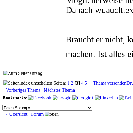
Möglicherweise lie
Danach wuauclt.exe
Braucht er nicht,
machen. Ist alles 
Seiten:
1
2
[3]
4
5
Thema versenden
Dr
‹
Vorheriges Thema
|
Nächstes Thema
›
Bookmarks
:
« Übersicht
‹ Forum