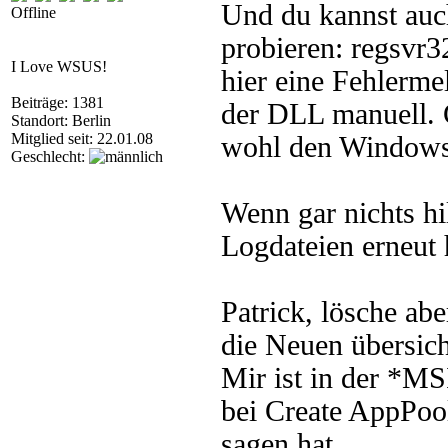
Und du kannst auch
Offline
probieren: regsvr
I Love WSUS!
hier eine Fehlerm
Beiträge: 1381
der DLL manuell. G
Standort: Berlin
Mitglied seit: 22.01.08
wohl den Windows S
Geschlecht:
Wenn gar nichts hi
Logdateien erneut 
Patrick, lösche ab
die Neuen übersich
Mir ist in der *MS
bei Create AppPoo
sagen hat.