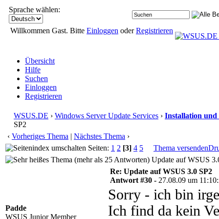
Sprache wählen:
Willkommen Gast. Bitte
Einloggen
oder
Registrieren
Übersicht
Hilfe
Suchen
Einloggen
Registrieren
WSUS.DE
›
Windows Server Update Services
›
Installation und
SP2
‹
Vorheriges Thema
|
Nächstes Thema
›
Seiten:
1
2
[3]
4
5
Thema versenden
Dr
Update auf WSUS 3.0
Re: Update auf WSUS 3.0 SP2
Antwort #30 -
27.08.09 um 11:10
Sorry - ich bin ir
Ich find da kein V
Padde
WSUS Junior Member