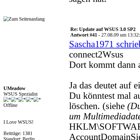
Re: Update auf WSUS 3.0 SP2
Antwort #41 -
27.08.09 um 13:32
Sascha1971 schrie
connect2Wsus
Dort kommt dann 
Ja das deutet auf 
UMeadow
Du könntest mal a
WSUS Spezialist
löschen. (siehe
(D
Offline
um Multimediadate
I Love WSUS!
HKLM\SOFTWARE\M
Beiträge: 1381
AccountDomainSi
Standort: Berlin