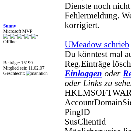
Dienste noch nicht
Fehlermeldung. Wen
korrigiert.
Sunny
Microsoft MVP
Offline
UMeadow schrieb
Du könntest mal a
Reg.Einträge lösch
Beiträge: 15199
Mitglied seit: 11.02.07
Einloggen
oder
Re
Geschlecht:
oder Links zu sehe
HKLMSOFTWAREMi
AccountDomainSi
PingID
SusClientId