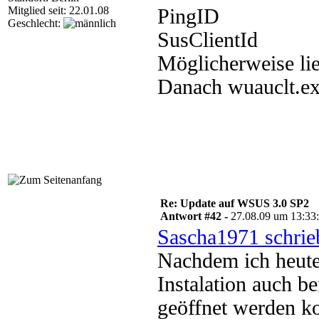
Mitglied seit: 22.01.08
PingID
Geschlecht:
SusClientId
Möglicherweise lie
Danach wuauclt.exe
Re: Update auf WSUS 3.0 SP2
Antwort #42 -
27.08.09 um 13:33
Sascha1971 schrie
Nachdem ich heute 
Instalation auch b
geöffnet werden k