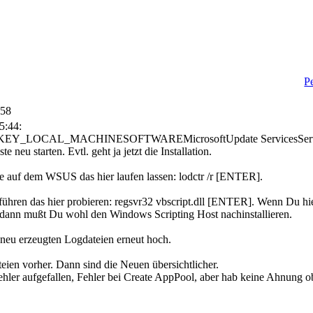
P
:58
5:44:
 HKEY_LOCAL_MACHINESOFTWAREMicrosoftUpdate ServicesServerSe
 neu starten. Evtl. geht ja jetzt die Installation.
 auf dem WSUS das hier laufen lassen: lodctr /r [ENTER].
führen das hier probieren: regsvr32 vbscript.dll [ENTER]. Wenn Du h
, dann mußt Du wohl den Windows Scripting Host nachinstallieren.
e neu erzeugten Logdateien erneut hoch.
teien vorher. Dann sind die Neuen übersichtlicher.
ehler aufgefallen, Fehler bei Create AppPool, aber hab keine Ahnung o