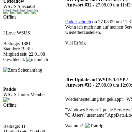
UMeadow
Antwort #32 -
27.08.09 um 11:43
WSUS Spezialist
Offline
Padde schrieb
on 27.08.09 um 11:3
Wenn ich mich nun auf meinen Serv
wiederherzustellen.
I Love WSUS!
Viel Erfolg
Beiträge: 1381
Standort: Berlin
Mitglied seit: 22.01.08
Geschlecht:
Re: Update auf WSUS 3.0 SP2
Antwort #33 -
27.08.09 um 12:00
Padde
WSUS Junior Member
Wiederherstellung hat geklappt - WS
Offline
"Windows Server Update Services 3.0
"C:\Users\"username"\AppData\L
Wat nun?
Beiträge: 11
Mitglied seit: 21.04.09