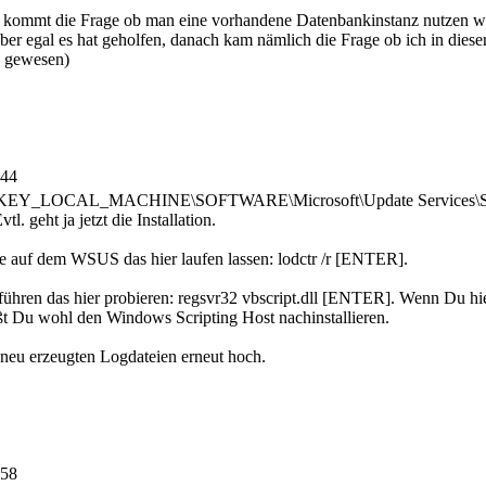
bei kommt die Frage ob man eine vorhandene Datenbankinstanz nutzen w
ber egal es hat geholfen, danach kam nämlich die Frage ob ich in diese
g gewesen)
:44
HKEY_LOCAL_MACHINE\SOFTWARE\Microsoft\Update Services\Server\
tl. geht ja jetzt die Installation.
 auf dem WSUS das hier laufen lassen: lodctr /r [ENTER].
sführen das hier probieren: regsvr32 vbscript.dll [ENTER]. Wenn Du 
ußt Du wohl den Windows Scripting Host nachinstallieren.
e neu erzeugten Logdateien erneut hoch.
:58