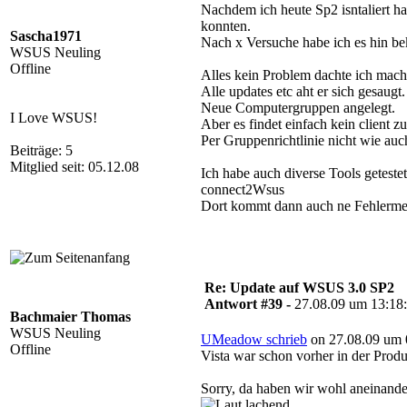
Nachdem ich heute Sp2 isntaliert ha
konnten.
Sascha1971
Nach x Versuche habe ich es hin be
WSUS Neuling
Offline
Alles kein Problem dachte ich mach 
Alle updates etc aht er sich gesaug
Neue Computergruppen angelegt.
I Love WSUS!
Aber es findet einfach kein client
Per Gruppenrichtlinie nicht wie auch 
Beiträge: 5
Mitglied seit: 05.12.08
Ich habe auch diverse Tools getestet
connect2Wsus
Dort kommt dann auch ne Fehlerm
Re: Update auf WSUS 3.0 SP2
Antwort #39 -
27.08.09 um 13:18
Bachmaier Thomas
WSUS Neuling
UMeadow schrieb
on 27.08.09 um 
Offline
Vista war schon vorher in der Prod
Sorry, da haben wir wohl aneinande