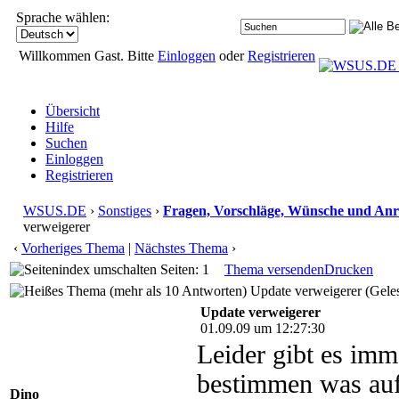
Sprache wählen:
Willkommen Gast. Bitte
Einloggen
oder
Registrieren
Übersicht
Hilfe
Suchen
Einloggen
Registrieren
WSUS.DE
›
Sonstiges
›
Fragen, Vorschläge, Wünsche und An
verweigerer
‹
Vorheriges Thema
|
Nächstes Thema
›
Seiten: 1
Thema versenden
Drucken
Update verweigerer (Gele
Update verweigerer
01.09.09 um 12:27:30
Leider gibt es imm
bestimmen was auf 
Dino