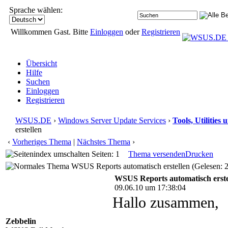
Sprache wählen:
Willkommen Gast. Bitte
Einloggen
oder
Registrieren
Übersicht
Hilfe
Suchen
Einloggen
Registrieren
WSUS.DE
›
Windows Server Update Services
›
Tools, Utilitie
erstellen
‹
Vorheriges Thema
|
Nächstes Thema
›
Seiten: 1
Thema versenden
Drucken
WSUS Reports automatisch erstellen (Gelesen: 
WSUS Reports automatisch erste
09.06.10 um 17:38:04
Hallo zusammen,
Zebbelin