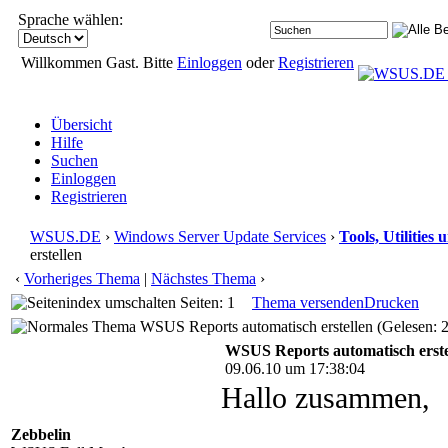
Sprache wählen:
Willkommen Gast. Bitte
Einloggen
oder
Registrieren
Übersicht
Hilfe
Suchen
Einloggen
Registrieren
WSUS.DE
›
Windows Server Update Services
›
Tools, Utilitie
erstellen
‹
Vorheriges Thema
|
Nächstes Thema
›
Seiten: 1
Thema versenden
Drucken
WSUS Reports automatisch erstellen (Gelesen: 
WSUS Reports automatisch erste
09.06.10 um 17:38:04
Hallo zusammen,
Zebbelin