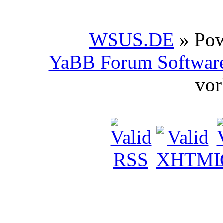
WSUS.DE
» Po
YaBB Forum Softwar
vor