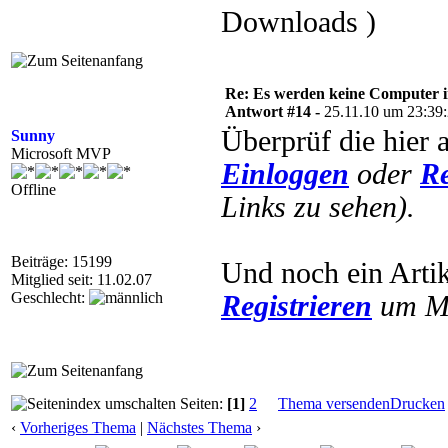
Downloads )
Re: Es werden keine Computer 
Antwort #14 -
25.11.10 um 23:39
Überprüf die hier 
Sunny
Microsoft MVP
Einloggen
oder
Re
Offline
Links zu sehen).
Beiträge: 15199
Und noch ein Arti
Mitglied seit: 11.02.07
Geschlecht:
Registrieren
um Mu
Seiten:
[1]
2
Thema versenden
Drucken
‹
Vorheriges Thema
|
Nächstes Thema
›