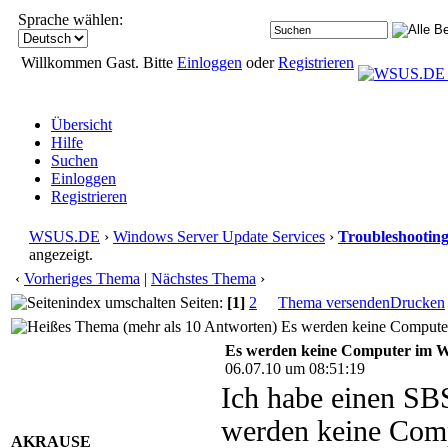
Sprache wählen:
Willkommen Gast. Bitte
Einloggen
oder
Registrieren
Übersicht
Hilfe
Suchen
Einloggen
Registrieren
WSUS.DE
›
Windows Server Update Services
›
Troubleshootin
angezeigt.
‹
Vorheriges Thema
|
Nächstes Thema
›
Seiten:
[1]
2
Thema versenden
Drucken
Es werden keine Computer
Es werden keine Computer im W
06.07.10 um 08:51:19
Ich habe einen S
werden keine Com
AKRAUSE