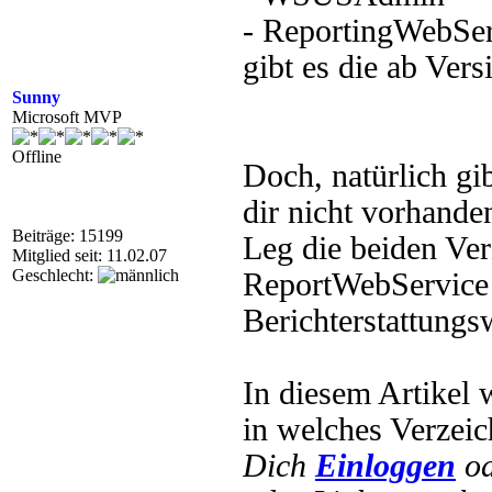
- ReportingWebSer
gibt es die ab Ver
Sunny
Microsoft MVP
Offline
Doch, natürlich gi
dir nicht vorhanden
Beiträge: 15199
Leg die beiden Ve
Mitglied seit: 11.02.07
Geschlecht:
ReportWebService 
Berichterstattungs
In diesem Artikel 
in welches Verzei
Dich
Einloggen
o