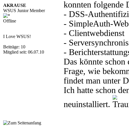
konnten folgende D
AKRAUSE
WSUS Junior Member
- DSS-Authentifiz
Offline
- SimpleAuth-Web
- Clientwebdienst
I Love WSUS!
- Serversynchroni
Beiträge: 10
- Berichterstattun
Mitglied seit: 06.07.10
Das könnte schon d
Frage, wie bekomme
findet man unter D
Ich hatte schon de
neuinstalliert.