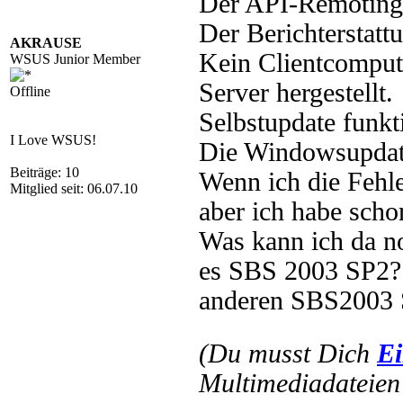
Der API-Remoting-
Der Berichterstatt
AKRAUSE
Kein Clientcomput
WSUS Junior Member
Server hergestellt.
Offline
Selbstupdate funkti
I Love WSUS!
Die Windowsupdate
Beiträge: 10
Wenn ich die Fehle
Mitglied seit: 06.07.10
aber ich habe schon
Was kann ich da no
es SBS 2003 SP2? 
anderen SBS2003 
(Du musst Dich
Ei
Multimediadateien 