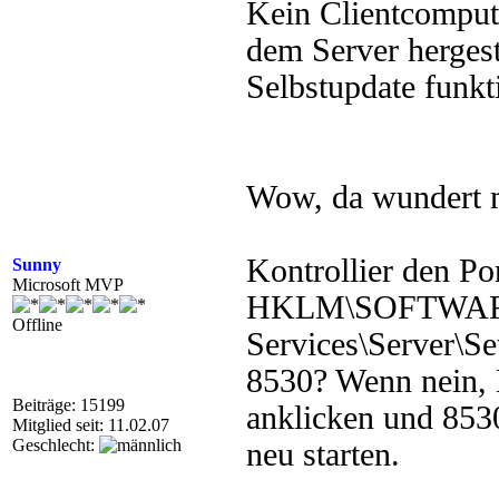
Kein Clientcompute
dem Server hergest
Selbstupdate funkti
Wow, da wundert m
Kontrollier den Por
Sunny
Microsoft MVP
HKLM\SOFTWARE\
Offline
Services\Server\S
8530? Wenn nein, 
Beiträge: 15199
anklicken und 8530
Mitglied seit: 11.02.07
Geschlecht:
neu starten.