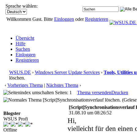
Sprache wählen:
Willkommen Gast. Bitte
Einloggen
oder
Registrieren
Übersicht
Hilfe
Suchen
Einloggen
Registrieren
WSUS.DE
›
Windows Server Update Services
›
Tools, Utilitie
löschen.
‹
Vorheriges Thema
|
Nächstes Thema
›
Seiten: 1
Thema versenden
Drucken
[Script]Synchronisationsverlauf löschen. (Geles
[Script]Synchronisationsverlauf 
31.08.10 um 08:26:52
Blogster
WSUS Profi
Hi,
vielleicht für den einen 
Offline