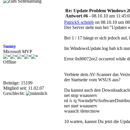
Re: Update Problem Windows 2
Antwort #6 -
08.10.10 um 11:45:
PatrickS schrieb
on 08.10.10 um 08
Der Server steht nun bei "Updates we
Bei 1 / 17 hängt er sich jedoch auf,
Sunny
Im WindowsUpdate.log hab ich nun
Microsoft MVP
Error 0x80072ee2 occurred while do
Offline
Verbiete dem AV-Scanner das Verz
der Startseite vom WSUS aus?
Beiträge: 15199
Mitglied seit: 11.02.07
Du kannst auch den Downloadcache 
Geschlecht:
net stop wuauserv
rd /s /q %windir%\SoftwareDistribu
net start wuauserv
wuauclt /detectnow
10 warten, kannst Du jetzt die Updat