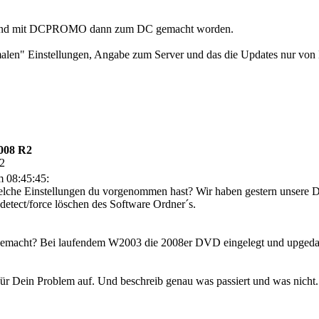
ert und mit DCPROMO dann zum DC gemacht worden.
len" Einstellungen, Angabe zum Server und das die Updates nur von H
008 R2
32
 08:45:45:
welche Einstellungen du vorgenommen hast? Wir haben gestern unsere
detect/force löschen des Software Ordner´s.
gemacht? Bei laufendem W2003 die 2008er DVD eingelegt und upgedatet
r Dein Problem auf. Und beschreib genau was passiert und was nicht.