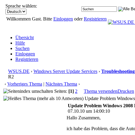
Sprache wählen:
Willkommen Gast. Bitte
Einloggen
oder
Registrieren
Übersicht
Hilfe
Suchen
Einloggen
Registrieren
WSUS.DE
›
Windows Server Update Services
›
Troubleshooting
R2
‹
Vorheriges Thema
|
Nächstes Thema
›
Seiten:
[1]
2
Thema versenden
Drucken
Update Problem Windows 
Update Problem Windows 2008
07.10.10 um 14:00:10
Hallo Zusammen,
ich habe das Problem, dass die Au