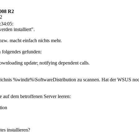
008 R2
02
:34:05:
rden installiert".
 bzw. macht einfach nichts mehr.
 folgendes gefunden:
wnloading update; notifying dependent calls.
eichnis %windir%\SoftwareDistribution zu scannen. Hat der WSUS no
auf dem betroffenen Server leeren:
tion
es installieren?