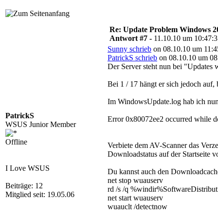
Re: Update Problem Windows 2
Antwort #7 -
11.10.10 um 10:47:
Sunny schrieb
on 08.10.10 um 11:4
PatrickS schrieb
on 08.10.10 um 08
Der Server steht nun bei "Updates we
Bei 1 / 17 hängt er sich jedoch auf,
Im WindowsUpdate.log hab ich nun
PatrickS
Error 0x80072ee2 occurred while do
WSUS Junior Member
Offline
Verbiete dem AV-Scanner das Verz
Downloadstatus auf der Startseit
I Love WSUS
Du kannst auch den Downloadcache 
net stop wuauserv
Beiträge: 12
rd /s /q %windir%SoftwareDistribut
Mitglied seit: 19.05.06
net start wuauserv
wuauclt /detectnow