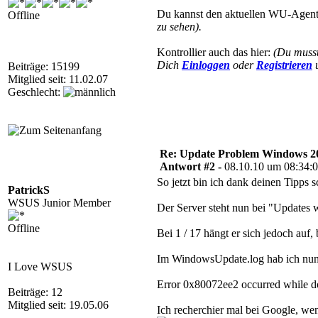
Du kannst den aktuellen WU-Agent
Offline
zu sehen).
Kontrollier auch das hier:
(Du muss
Dich
Einloggen
oder
Registrieren
u
Beiträge: 15199
Mitglied seit: 11.02.07
Geschlecht:
Re: Update Problem Windows 2
Antwort #2 -
08.10.10 um 08:34:
So jetzt bin ich dank deinen Tipps s
PatrickS
WSUS Junior Member
Der Server steht nun bei "Updates we
Offline
Bei 1 / 17 hängt er sich jedoch auf,
Im WindowsUpdate.log hab ich nun
I Love WSUS
Error 0x80072ee2 occurred while do
Beiträge: 12
Mitglied seit: 19.05.06
Ich recherchier mal bei Google, we