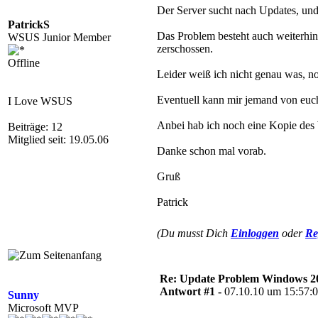
Der Server sucht nach Updates, und 
PatrickS
Das Problem besteht auch weiterhin
WSUS Junior Member
zerschossen.
Offline
Leider weiß ich nicht genau was, n
Eventuell kann mir jemand von euch
I Love WSUS
Anbei hab ich noch eine Kopie de
Beiträge: 12
Mitglied seit: 19.05.06
Danke schon mal vorab.
Gruß
Patrick
(Du musst Dich
Einloggen
oder
Re
Re: Update Problem Windows 2
Antwort #1 -
07.10.10 um 15:57:
Sunny
Microsoft MVP