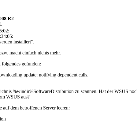
008 R2
31
5:02:
:34:05:
rden installiert".
 bzw. macht einfach nichts mehr.
 folgendes gefunden:
wnloading update; notifying dependent calls.
eichnis %windir%SoftwareDistribution zu scannen. Hat der WSUS noc
e vom WSUS aus?
auf dem betroffenen Server leeren:
ion