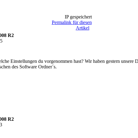
IP gespeichert
Permalink für diesen
Artikel
008 R2
45
welche Einstellungen du vorgenommen hast? Wir haben gestern unsere
öschen des Software Ordner´s.
008 R2
33