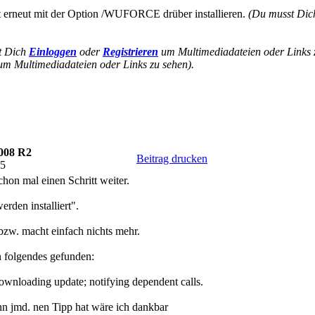
 erneut mit der Option /WUFORCE drüber installieren.
(Du musst Di
t Dich
Einloggen
oder
Registrieren
um Multimediadateien oder Links 
m Multimediadateien oder Links zu sehen).
008 R2
Beitrag drucken
05
chon mal einen Schritt weiter.
rden installiert".
 bzw. macht einfach nichts mehr.
 folgendes gefunden:
wnloading update; notifying dependent calls.
nn jmd. nen Tipp hat wäre ich dankbar