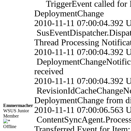
TriggerEvent called for 
DeploymentChange
2010-11-11 07:00:04
SusEventDispatcher.Dis
Thread Processing Notific
2010-11-11 07:00:04
DeploymentChangeNotifica
received
2010-11-11 07:00:04
RevisionIdCacheChangeNot
DeploymentChange from d
Emmermacher
2010-11-11 07:00:06.
WSUS Junior
Member
ContentSyncAgent.Proces
Offline
Transferred Event for Ite