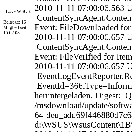
2010-11-11 07:00:06.
I Love WSUS!
ContentSyncAgent.Conten
Beiträge: 16
Event: FileDownloaded fo
Mitglied seit:
15.02.08
2010-11-11 07:00:06.
ContentSyncAgent.Conten
Event: FileVerified for I
2010-11-11 07:00:06.
EventLogEventReporter.
EventId=366,Type=Informa
heruntergeladen. Digest: Qu
/msdownload/update/softw
64-deu_add69f446880d7c64
d:\WSUS\WsusContent\1