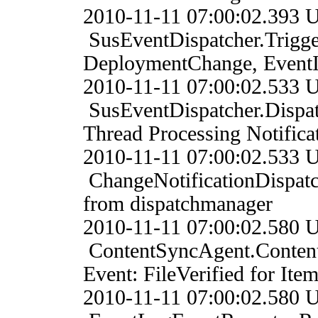
2010-11-11 07:00:02.
SusEventDispatcher.Trigg
DeploymentChange, Event
2010-11-11 07:00:02
SusEventDispatcher.Dis
Thread Processing Notific
2010-11-11 07:00:02
ChangeNotificationDispat
from dispatchmanager
2010-11-11 07:00:02.
ContentSyncAgent.Conten
Event: FileVerified for I
2010-11-11 07:00:02.