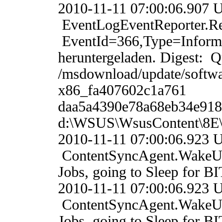
2010-11-11 07:00:06.
EventLogEventReporter.
EventId=366,Type=Informa
heruntergeladen. Digest: Qu
/msdownload/update/softw
x86_fa407602c1a761
daa5a4390e78a68eb34e918b
d:\WSUS\WsusContent\8
2010-11-11 07:00:06.
ContentSyncAgent.WakeU
Jobs, going to Sleep for BI
2010-11-11 07:00:06.
ContentSyncAgent.WakeU
Jobs, going to Sleep for BI