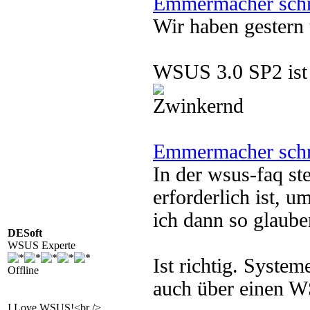
Emmermacher schr
Wir haben gester
WSUS 3.0 SP2 ist a
Emmermacher schr
In der wsus-faq st
erforderlich ist, 
ich dann so glaube
DESoft
WSUS Experte
Ist richtig. Syste
Offline
auch über einen W
I Love WSUS!<br />