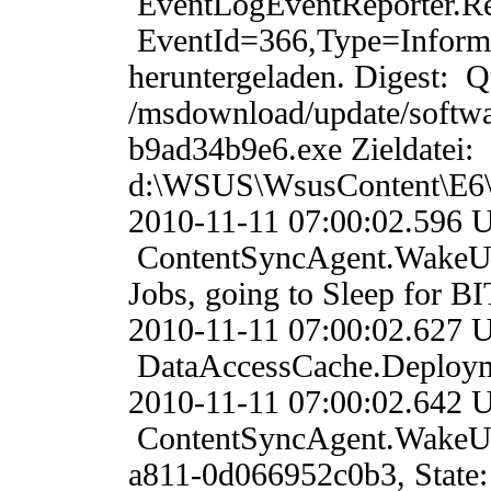
EventLogEventReporter.
EventId=366,Type=Informa
heruntergeladen. Digest: Qu
/msdownload/update/softw
b9ad34b9e6.exe Zieldatei:
d:\WSUS\WsusContent\E
2010-11-11 07:00:02.
ContentSyncAgent.WakeU
Jobs, going to Sleep for BI
2010-11-11 07:00:02
DataAccessCache.Deploym
2010-11-11 07:00:02.
ContentSyncAgent.WakeUp
a811-0d066952c0b3, State: