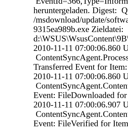
EventId=366,Type=Informa
heruntergeladen. Digest: Qu
/msdownload/update/softw
9315ea989b.exe Zieldatei:
d:\WSUS\WsusContent\9
2010-11-11 07:00:06.
ContentSyncAgent.Proces
Transferred Event for Ite
2010-11-11 07:00:06.
ContentSyncAgent.Conten
Event: FileDownloaded fo
2010-11-11 07:00:06.
ContentSyncAgent.Conten
Event: FileVerified for I