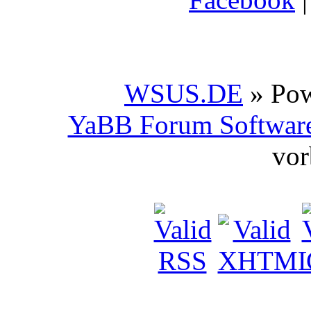
WSUS.DE
» Po
YaBB Forum Softwar
vor