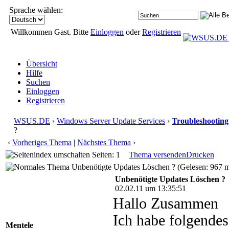
Sprache wählen:
Willkommen Gast. Bitte
Einloggen
oder
Registrieren
Übersicht
Hilfe
Suchen
Einloggen
Registrieren
WSUS.DE
›
Windows Server Update Services
›
Troubleshooting
?
‹
Vorheriges Thema
|
Nächstes Thema
›
Seiten: 1
Thema versenden
Drucken
Unbenötigte Updates Löschen ? (Gelesen: 967 m
Unbenötigte Updates Löschen ?
02.02.11 um 13:35:51
Hallo Zusammen
Ich habe folgende
Mentele