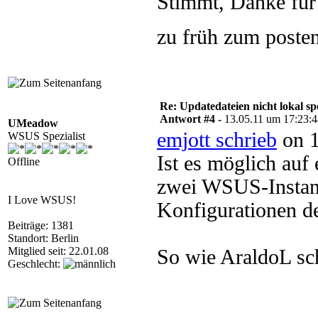
Stimmt, Danke für
zu früh zum poste
Re: Updatedateien nicht lokal 
Antwort #4 -
13.05.11 um 17:23:
UMeadow
emjott schrieb
on 1
WSUS Spezialist
Ist es möglich au
Offline
zwei WSUS-Instanz
I Love WSUS!
Konfigurationen de
Beiträge: 1381
Standort: Berlin
Mitglied seit: 22.01.08
So wie AraldoL sc
Geschlecht: