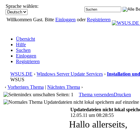
Sprache wählen:
Willkommen Gast. Bitte
Einloggen
oder
Registrieren
Übersicht
Hilfe
Suchen
Einloggen
Registrieren
WSUS.DE
›
Windows Server Update Services
›
Installation un
WSUS
‹
Vorheriges Thema
|
Nächstes Thema
›
Seiten: 1
Thema versenden
Drucken
Updatedateien nicht lokal speichern auf einze
Updatedateien nicht lokal spei
12.05.11 um 08:28:55
Hallo allerseits,