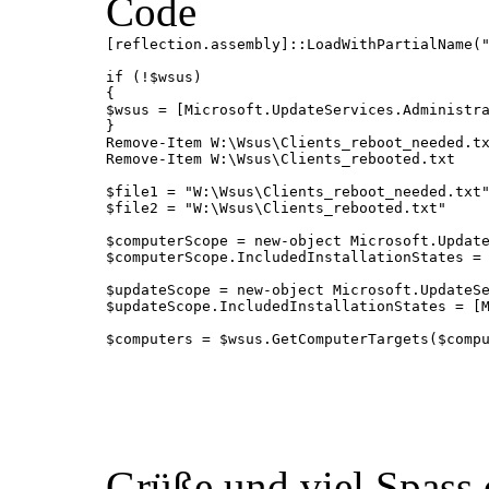
Code
[reflection.assembly]::LoadWithPartialName("
if (!$wsus)

{

$wsus = [Microsoft.UpdateServices.Administra
}

Remove-Item W:\Wsus\Clients_reboot_needed.tx
Remove-Item W:\Wsus\Clients_rebooted.txt

$file1 = "W:\Wsus\Clients_reboot_needed.txt"
$file2 = "W:\Wsus\Clients_rebooted.txt"

$computerScope = new-object Microsoft.Update
$computerScope.IncludedInstallationStates = 
$updateScope = new-object Microsoft.UpdateSe
$updateScope.IncludedInstallationStates = [M
$computers = $wsus.GetComputerTargets($compu
#hier können Rechner definiert werden die vo
$computers | foreach-object {

	$_.FullDomainName | foreach-object 	{

		if ($_ -eq 'Server1.DOMAIN.de'){

		}

Grüße und viel Spass
		elseif ($_ -eq 'Server2.DOMAIN.de'){
