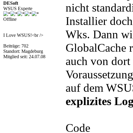
						}
DESoft
nicht standard
WSUS Experte
						$body =  $Linie2 +' ist nicht via ping erreichbar. Bitte umgehend p
						sendmail $bod
Installier do
			}

Offline
		}

Wks. Dann wi
I Love WSUS!<br />
GlobalCache re
Beiträge: 702
Standort: Magdeburg
Mitglied seit: 24.07.08
auch von dort 
Voraussetzung
auf dem WSUS-
explizites L
Code