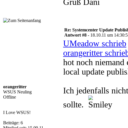
Gruß Dani
Re: Systemcenter Update Publis
Antwort #8 -
18.10.11 um 14:30:
UMeadow schrieb
orangeritter schrie
hot noch niemand 
local update publi
orangeritter
Ich jedenfalls nic
WSUS Neuling
Offline
sollte.
I Love WSUS!
Beiträge: 6
Mitglied seit: 15.09.11