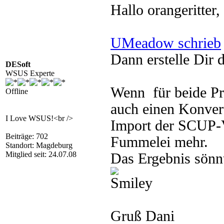
Hallo orangeritter,
UMeadow schrieb
Dann erstelle Dir 
DESoft
WSUS Experte
Wenn für beide Pro
Offline
auch einen Konvert
I Love WSUS!<br />
Import der SCUP-V
Beiträge: 702
Fummelei mehr.
Standort: Magdeburg
Mitglied seit: 24.07.08
Das Ergebnis sönn
Gruß Dani