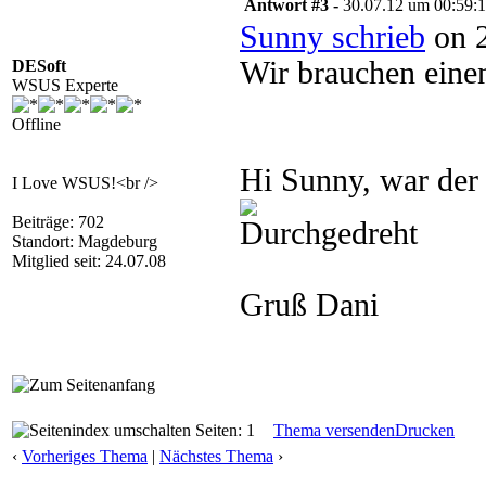
Antwort #3 -
30.07.12 um 00:59:
Sunny schrieb
on 2
Wir brauchen eine
DESoft
WSUS Experte
Offline
Hi Sunny, war der 
I Love WSUS!<br />
Beiträge: 702
Standort: Magdeburg
Mitglied seit: 24.07.08
Gruß Dani
Seiten: 1
Thema versenden
Drucken
‹
Vorheriges Thema
|
Nächstes Thema
›