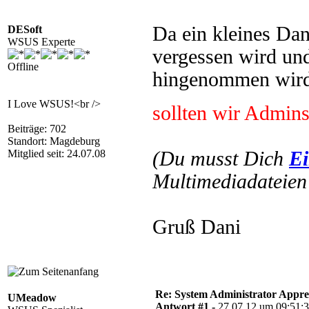
Da ein kleines Da
DESoft
WSUS Experte
vergessen wird und
Offline
hingenommen wird 
I Love WSUS!<br />
sollten wir Admins
Beiträge: 702
Standort: Magdeburg
Mitglied seit: 24.07.08
(Du musst Dich
Ei
Multimediadateien 
Gruß Dani
Re: System Administrator Apprec
UMeadow
Antwort #1 -
27.07.12 um 09:51: