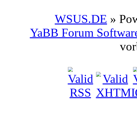
WSUS.DE
» Po
YaBB Forum Softwar
vor