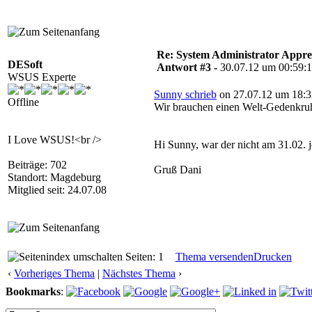
Re: System Administrator Apprec
DESoft
Antwort #3 -
30.07.12 um 00:59:
WSUS Experte
Sunny schrieb
on 27.07.12 um 18:3
Offline
Wir brauchen einen Welt-Gedenkru
I Love WSUS!<br />
Hi Sunny, war der nicht am 31.02. 
Beiträge: 702
Gruß Dani
Standort: Magdeburg
Mitglied seit: 24.07.08
Seiten: 1
Thema versenden
Drucken
‹
Vorheriges Thema
|
Nächstes Thema
›
Bookmarks
: