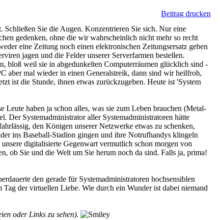
Beitrag drucken
. Schließen Sie die Augen. Konzentrieren Sie sich. Nur eine
nschen gedenken, ohne die wir wahrscheinlich nicht mehr so recht
weder eine Zeitung noch einen elektronischen Zeitungsersatz geben
erviren jagen und die Felder unserer Serverfarmen bestellen.
nen, bloß weil sie in abgedunkelten Computerräumen glücklich sind -
PC aber mal wieder in einen Generalstreik, dann sind wir heilfroh,
zt ist die Stunde, ihnen etwas zurückzugeben. Heute ist 'System
ese Leute haben ja schon alles, was sie zum Leben brauchen (Metal-
el. Der Systemadministrator aller Systemadministratoren hätte
ob fahrlässig, den Königen unserer Netzwerke etwas zu schenken,
der ins Baseball-Stadion gingen und ihre Notrufhandys klingeln
 unsere digitalisierte Gegenwart vermutlich schon morgen von
en, ob Sie und die Welt um Sie herum noch da sind. Falls ja, prima!
berdauerte den gerade für Systemadministratoren hochsensiblen
Tag der virtuellen Liebe. Wie durch ein Wunder ist dabei niemand
en oder Links zu sehen).