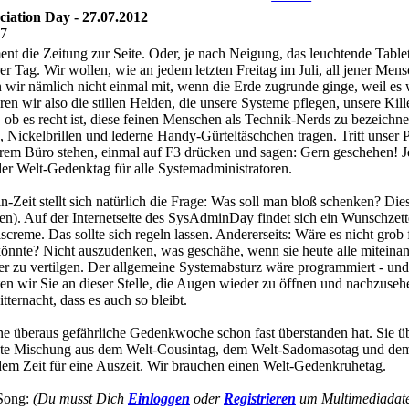
iation Day - 27.07.2012
57
nt die Zeitung zur Seite. Oder, je nach Neigung, das leuchtende Tablet
er Tag. Wir wollen, wie an jedem letzten Freitag im Juli, all jener Me
wir nämlich nicht einmal mit, wenn die Erde zugrunde ginge, weil es 
en wir also die stillen Helden, die unsere Systeme pflegen, unsere Kill
en, ob es recht ist, diese feinen Menschen als Technik-Nerds zu bezeich
s, Nickelbrillen und lederne Handy-Gürteltäschchen tragen. Tritt unser 
rem Büro stehen, einmal auf F3 drücken und sagen: Gern geschehen! Jet
der Welt-Gedenktag für alle Systemadministratoren.
n-Zeit stellt sich natürlich die Frage: Was soll man bloß schenken? Di
chen). Auf der Internetseite des SysAdminDay findet sich ein Wunschzett
iscreme. Das sollte sich regeln lassen. Andererseits: Wäre es nicht gr
önnte? Nicht auszudenken, was geschähe, wenn sie heute alle miteinan
er zu vertilgen. Der allgemeine Systemabsturz wäre programmiert - und
ten wir Sie an dieser Stelle, die Augen wieder zu öffnen und nachzuseh
tternacht, dass es auch so bleibt.
ne überaus gefährliche Gedenkwoche schon fast überstanden hat. Sie ü
kate Mischung aus dem Welt-Cousintag, dem Welt-Sadomasotag und dem 
em Zeit für eine Auszeit. Wir brauchen einen Welt-Gedenkruhetag.
 Song:
(Du musst Dich
Einloggen
oder
Registrieren
um Multimediadatei