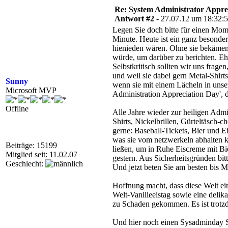
Re: System Administrator Apprec
Antwort #2 -
27.07.12 um 18:32:
Legen Sie doch bitte für einen Mome
Minute. Heute ist ein ganz besonder
hienieden wären. Ohne sie bekämen 
würde, um darüber zu berichten. Ehr
Selbstkritisch sollten wir uns frag
und weil sie dabei gern Metal-Shirt
Sunny
wenn sie mit einem Lächeln in unse
Microsoft MVP
Administration Appreciation Day', 
Offline
Alle Jahre wieder zur heiligen Admi
Shirts, Nickelbrillen, Gürteltäsch-
gerne: Baseball-Tickets, Bier und E
was sie vom netzwerkeln abhalten k
Beiträge: 15199
ließen, um in Ruhe Eiscreme mit Bi
Mitglied seit: 11.02.07
gestern. Aus Sicherheitsgründen bit
Geschlecht:
Und jetzt beten Sie am besten bis Mi
Hoffnung macht, dass diese Welt ei
Welt-Vanilleeistag sowie eine deli
zu Schaden gekommen. Es ist trotzd
Und hier noch einen Sysadminday