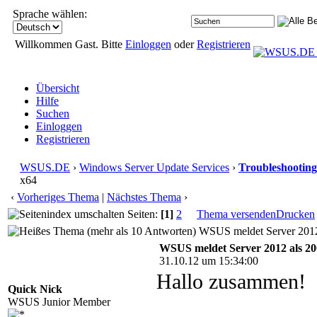
Sprache wählen:
Willkommen Gast. Bitte
Einloggen
oder
Registrieren
Übersicht
Hilfe
Suchen
Einloggen
Registrieren
WSUS.DE
›
Windows Server Update Services
›
Troubleshooting
x64
‹
Vorheriges Thema
|
Nächstes Thema
›
Seiten:
[1]
2
Thema versenden
Drucken
WSUS meldet Server 2012 
WSUS meldet Server 2012 als 20
31.10.12 um 15:34:00
Hallo zusammen!
Quick Nick
WSUS Junior Member