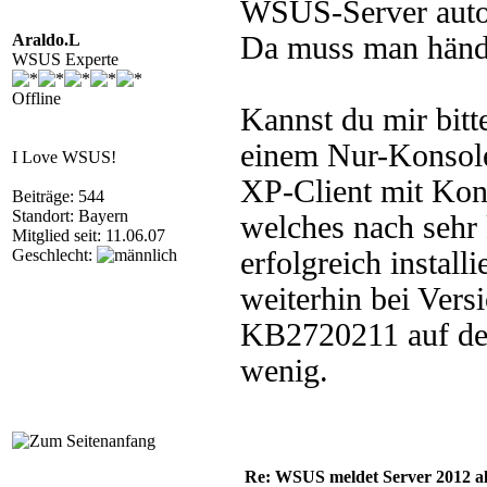
WSUS-Server autom
Araldo.L
Da muss man händi
WSUS Experte
Offline
Kannst du mir bitt
einem Nur-Konsole-
I Love WSUS!
XP-Client mit Kon
Beiträge: 544
Standort: Bayern
welches nach sehr 
Mitglied seit: 11.06.07
Geschlecht:
erfolgreich install
weiterhin bei Versi
KB2720211 auf de
wenig.
Re: WSUS meldet Server 2012 al