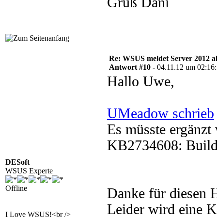
Gruß Dani
Re: WSUS meldet Server 2012 al
Antwort #10 -
04.11.12 um 02:16
Hallo Uwe,
UMeadow schrieb
Es müsste ergänz
KB2734608: Build
DESoft
WSUS Experte
Offline
Danke für diesen 
Leider wird eine K
I Love WSUS!<br />