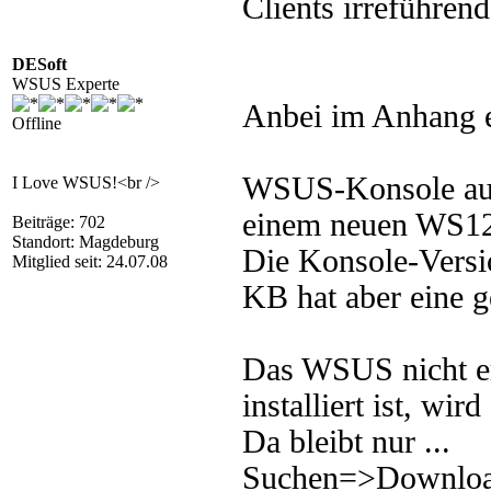
Clients irreführend
DESoft
WSUS Experte
Anbei im Anhang ei
Offline
WSUS-Konsole auf
I Love WSUS!<br />
einem neuen WS12
Beiträge: 702
Standort: Magdeburg
Die Konsole-Versio
Mitglied seit: 24.07.08
KB hat aber eine 
Das WSUS nicht er
installiert ist, wir
Da bleibt nur ...
Suchen=>Download