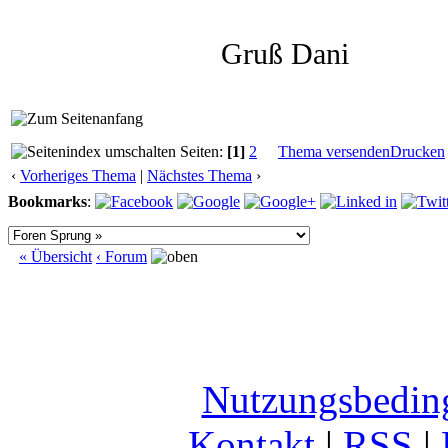
Gruß Dani
Seiten:
[1]
2
Thema versenden
Drucken
‹
Vorheriges Thema
|
Nächstes Thema
›
Bookmarks
:
« Übersicht
‹ Forum
Nutzungsbedin
Kontakt
|
RSS
|