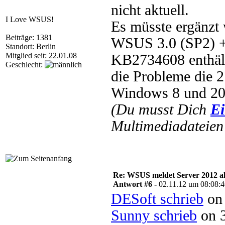
nicht aktuell.
I Love WSUS!
Es müsste ergänzt
Beiträge: 1381
WSUS 3.0 (SP2) +
Standort: Berlin
Mitglied seit: 22.01.08
KB2734608 enthäl
Geschlecht:
die Probleme die 2
Windows 8 und 201
(Du musst Dich
Ei
Multimediadateien 
Re: WSUS meldet Server 2012 al
Antwort #6 -
02.11.12 um 08:08:
DESoft schrieb
on 
Sunny schrieb
on 3