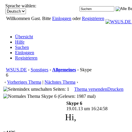
Sprache wählen:
Willkommen Gast. Bitte
Einloggen
oder
Registrieren
Übersicht
Hilfe
Suchen
Einloggen
Registrieren
WSUS.DE
›
Sonstiges
›
Allgemeines
› Skype
6
‹
Vorheriges Thema
|
Nächstes Thema
›
Seiten: 1
Thema versenden
Drucken
Skype 6 (Gelesen: 1987 mal)
Skype 6
19.01.13 um 16:24:58
Hi,